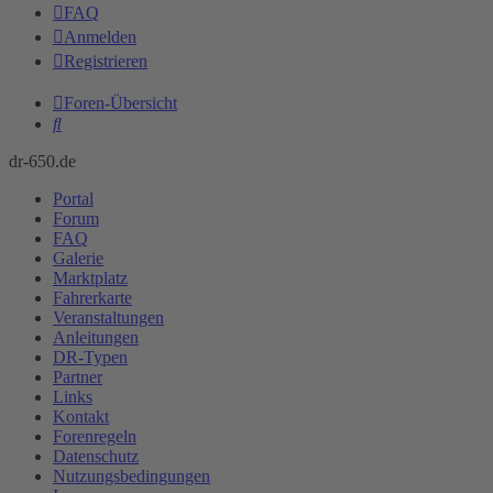
FAQ
Anmelden
Registrieren
Foren-Übersicht
Suche
dr-650.de
Portal
Forum
FAQ
Galerie
Marktplatz
Fahrerkarte
Veranstaltungen
Anleitungen
DR-Typen
Partner
Links
Kontakt
Forenregeln
Datenschutz
Nutzungsbedingungen