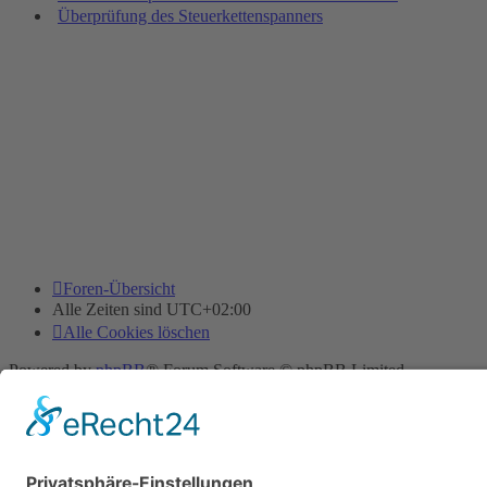
Überprüfung des Steuerkettenspanners
Foren-Übersicht
Alle Zeiten sind
UTC+02:00
Alle Cookies löschen
Powered by
phpBB
® Forum Software © phpBB Limited
Deutsche Übersetzung durch
phpBB.de
Cookie-Einstellungen
| Impressum
| Kontakt
Datenschutz
|
Nutzungsbedingungen