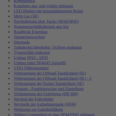
Kettentausch
Kupplung aus- und wieder einbauen
LED Blinker mit lastunabhängigem Relais
Mehr Gas (SE)
Navihalterung über Tacho (SP44/SP45)
Nummernschildhalterung aus Alu
Roadbook Eigenbau
Simmeringwechsel
Sturzpads
Tankdeckel überholen / Schloss ausbauen
Typenschild entfernen
Umbau SP43 - SP45
Umbau eines SP44/45 Auspuffs
VDO Ölthermometer
Verbesserung der Offroad-Tauglichkeit (SE)
Verbesserung der Offroad-Tauglichkeit (SE) - 2
Verbesserung der Sozius-Tauglichkeit (SE)
Vergaser - Funktionsweise und Einstellung
Verlängerung des Federbeins (DR 600)
Wechsel der Faltenbälge
Wechseln der Aufnehmerspule (SP46)
Werkzeug zur Gabelbefüllung
Wilbers Competition in eine SP44/SP45 einbauen