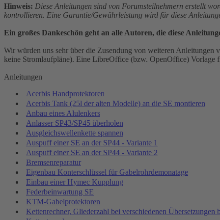
Hinweis:
Diese Anleitungen sind von Forumsteilnehmern erstellt wor
kontrollieren. Eine Garantie/Gewährleistung wird für diese Anleitun
Ein großes Dankeschön geht an alle Autoren, die diese Anleitung
Wir würden uns sehr über die Zusendung von weiteren Anleitungen vo
keine Stromlaufpläne). Eine LibreOffice (bzw. OpenOffice) Vorlage fi
Anleitungen
Acerbis Handprotektoren
Acerbis Tank (25l der alten Modelle) an die SE montieren
Anbau eines Alulenkers
Anlasser SP43/SP45 überholen
Ausgleichswellenkette spannen
Auspuff einer SE an der SP44 - Variante 1
Auspuff einer SE an der SP44 - Variante 2
Bremsenreparatur
Eigenbau Konterschlüssel für Gabelrohrdemonatage
Einbau einer Hymec Kupplung
Federbeinwartung SE
KTM-Gabelprotektoren
Kettenrechner, Gliederzahl bei verschiedenen Übersetzungen 