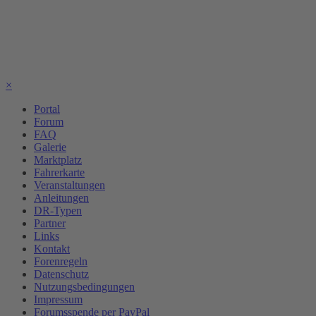
×
Portal
Forum
FAQ
Galerie
Marktplatz
Fahrerkarte
Veranstaltungen
Anleitungen
DR-Typen
Partner
Links
Kontakt
Forenregeln
Datenschutz
Nutzungsbedingungen
Impressum
Forumsspende per PayPal