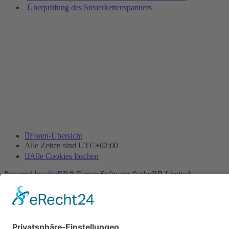
Überprüfung des Steuerkettenspanners
Foren-Übersicht
Alle Zeiten sind
UTC+02:00
Alle Cookies löschen
Powered by
phpBB
® Forum Software © phpBB Limited
Deutsche Übersetzung durch
phpBB.de
Cookie-Einstellungen
| Impressum
| Kontakt
Datenschutz
|
Nutzungsbedingungen