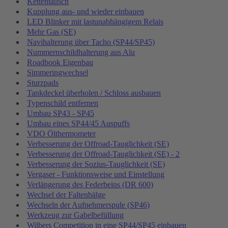
Kettentausch
Kupplung aus- und wieder einbauen
LED Blinker mit lastunabhängigem Relais
Mehr Gas (SE)
Navihalterung über Tacho (SP44/SP45)
Nummernschildhalterung aus Alu
Roadbook Eigenbau
Simmeringwechsel
Sturzpads
Tankdeckel überholen / Schloss ausbauen
Typenschild entfernen
Umbau SP43 - SP45
Umbau eines SP44/45 Auspuffs
VDO Ölthermometer
Verbesserung der Offroad-Tauglichkeit (SE)
Verbesserung der Offroad-Tauglichkeit (SE) - 2
Verbesserung der Sozius-Tauglichkeit (SE)
Vergaser - Funktionsweise und Einstellung
Verlängerung des Federbeins (DR 600)
Wechsel der Faltenbälge
Wechseln der Aufnehmerspule (SP46)
Werkzeug zur Gabelbefüllung
Wilbers Competition in eine SP44/SP45 einbauen