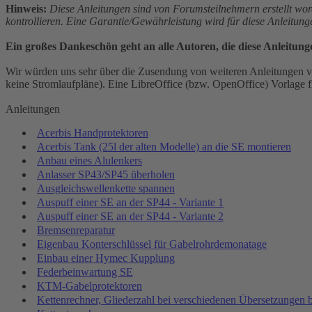
Hinweis:
Diese Anleitungen sind von Forumsteilnehmern erstellt wor
kontrollieren. Eine Garantie/Gewährleistung wird für diese Anleitun
Ein großes Dankeschön geht an alle Autoren, die diese Anleitung
Wir würden uns sehr über die Zusendung von weiteren Anleitungen vo
keine Stromlaufpläne). Eine LibreOffice (bzw. OpenOffice) Vorlage fi
Anleitungen
Acerbis Handprotektoren
Acerbis Tank (25l der alten Modelle) an die SE montieren
Anbau eines Alulenkers
Anlasser SP43/SP45 überholen
Ausgleichswellenkette spannen
Auspuff einer SE an der SP44 - Variante 1
Auspuff einer SE an der SP44 - Variante 2
Bremsenreparatur
Eigenbau Konterschlüssel für Gabelrohrdemonatage
Einbau einer Hymec Kupplung
Federbeinwartung SE
KTM-Gabelprotektoren
Kettenrechner, Gliederzahl bei verschiedenen Übersetzungen 