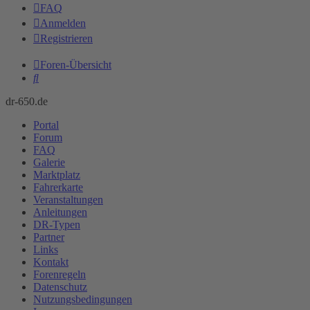
FAQ
Anmelden
Registrieren
Foren-Übersicht
Suche
dr-650.de
Portal
Forum
FAQ
Galerie
Marktplatz
Fahrerkarte
Veranstaltungen
Anleitungen
DR-Typen
Partner
Links
Kontakt
Forenregeln
Datenschutz
Nutzungsbedingungen