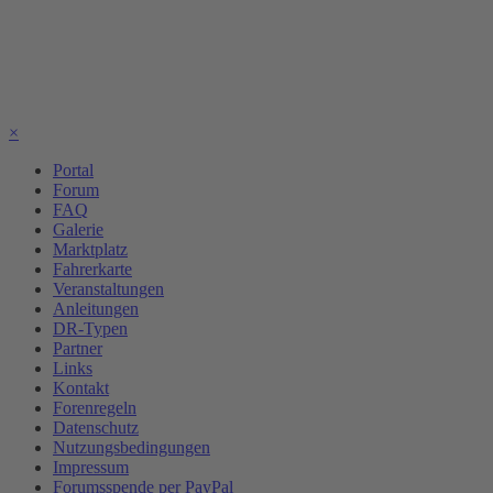
×
Portal
Forum
FAQ
Galerie
Marktplatz
Fahrerkarte
Veranstaltungen
Anleitungen
DR-Typen
Partner
Links
Kontakt
Forenregeln
Datenschutz
Nutzungsbedingungen
Impressum
Forumsspende per PayPal