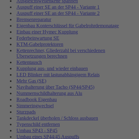
Ausgleichswellenkette spannen
Auspuff einer SE an der SP44 - Variante 1
Auspuff einer SE an der SP44 - Variante 2
Bremsenreparatur
Eigenbau Konterschlüssel für Gabelrohrdemonatage
Einbau einer Hymec Kupplung
Federbeinwartung SE
KTM-Gabelprotektoren
Kettenrechner, Gliederzahl bei verschiedenen
Übersetzungen berechnen
Kettentausch
Kupplung aus- und wieder einbauen
LED Blinker mit lastunabhängigem Relais
Mehr Gas (SE)
Navihalterung über Tacho (SP44/SP45)
Nummernschildhalterung aus Alu
Roadbook Eigenbau
Simmeringwechsel
Sturzpads
Tankdeckel überholen / Schloss ausbauen
Typenschild entfernen
Umbau SP43 - SP45
Umbau eines SP44/45 Auspuffs