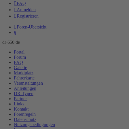
FAQ
Anmelden
Registrieren
Foren-Übersicht
Suche
dr-650.de
Portal
Forum
FAQ
Galerie
Marktplatz
Fahrerkarte
Veranstaltungen
Anleitungen
DR-Typen
Partner
Links
Kontakt
Forenregeln
Datenschutz
Nutzungsbedingungen