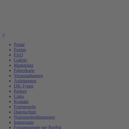
×
Portal
Forum
FAQ
Galerie
Marktplatz
Fahrerkarte
Veranstaltungen
Anleitungen
DR-Typen
Partner
Links
Kontakt
Forenregeln
Datenschutz
Nutzungsbedingungen
Impressum
Forumsspende per PayPal