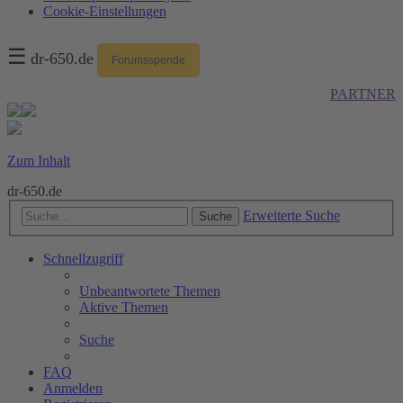
Cookie-Einstellungen
☰
dr-650.de
Forumsspende
PARTNER
Zum Inhalt
dr-650.de
Erweiterte Suche
Suche
Schnellzugriff
Unbeantwortete Themen
Aktive Themen
Suche
FAQ
Anmelden