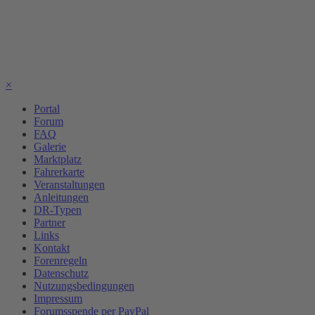
×
Portal
Forum
FAQ
Galerie
Marktplatz
Fahrerkarte
Veranstaltungen
Anleitungen
DR-Typen
Partner
Links
Kontakt
Forenregeln
Datenschutz
Nutzungsbedingungen
Impressum
Forumsspende per PayPal