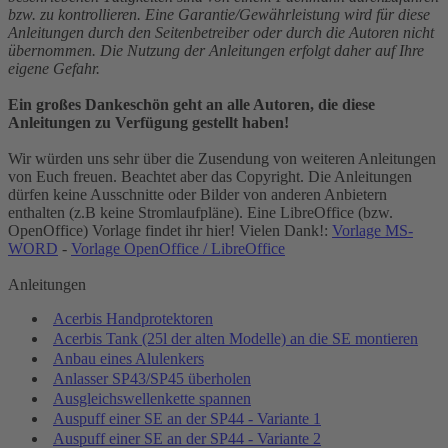
bzw. zu kontrollieren. Eine Garantie/Gewährleistung wird für diese
Anleitungen durch den Seitenbetreiber oder durch die Autoren nicht
übernommen. Die Nutzung der Anleitungen erfolgt daher auf Ihre
eigene Gefahr.
Ein großes Dankeschön geht an alle Autoren, die diese
Anleitungen zu Verfügung gestellt haben!
Wir würden uns sehr über die Zusendung von weiteren Anleitungen
von Euch freuen. Beachtet aber das Copyright. Die Anleitungen
dürfen keine Ausschnitte oder Bilder von anderen Anbietern
enthalten (z.B keine Stromlaufpläne). Eine LibreOffice (bzw.
OpenOffice) Vorlage findet ihr hier! Vielen Dank!:
Vorlage MS-
WORD
-
Vorlage OpenOffice / LibreOffice
Anleitungen
Acerbis Handprotektoren
Acerbis Tank (25l der alten Modelle) an die SE montieren
Anbau eines Alulenkers
Anlasser SP43/SP45 überholen
Ausgleichswellenkette spannen
Auspuff einer SE an der SP44 - Variante 1
Auspuff einer SE an der SP44 - Variante 2