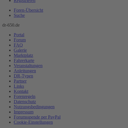
Registrieren
Foren-Übersicht
Suche
dr-650.de
Portal
Forum
FAQ
Galerie
Marktplatz
Fahrerkarte
Veranstaltungen
Anleitungen
DR-Typen
Partner
Links
Kontakt
Forenregeln
Datenschutz
Nutzungsbedingungen
Impressum
Forumsspende per PayPal
Cookie-Einstellungen