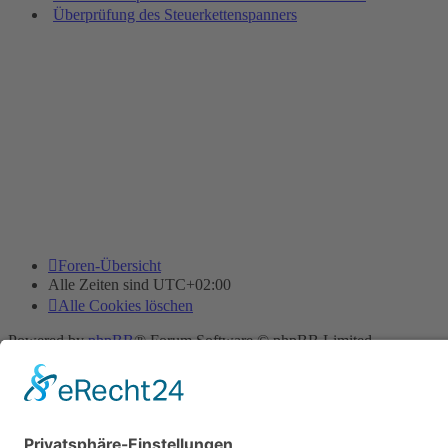
Überprüfung des Steuerkettenspanners
Foren-Übersicht
Alle Zeiten sind
UTC+02:00
Alle Cookies löschen
Powered by
phpBB
® Forum Software © phpBB Limited
Deutsche Übersetzung durch
phpBB.de
Cookie-Einstellungen
| Impressum
| Kontakt
Datenschutz
|
Nutzungsbedingungen