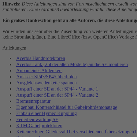
Hinweis:
Diese Anleitungen sind von Forumsteilnehmern erstellt wor
kontrollieren. Eine Garantie/Gewährleistung wird für diese Anleitun
Ein großes Dankeschön geht an alle Autoren, die diese Anleitung
Wir würden uns sehr über die Zusendung von weiteren Anleitungen vo
keine Stromlaufpläne). Eine LibreOffice (bzw. OpenOffice) Vorlage fi
Anleitungen
Acerbis Handprotektoren
Acerbis Tank (25l der alten Modelle) an die SE montieren
Anbau eines Alulenkers
Anlasser SP43/SP45 überholen
Ausgleichswellenkette spannen
Auspuff einer SE an der SP44 - Variante 1
Auspuff einer SE an der SP44 - Variante 2
Bremsenreparatur
Eigenbau Konterschlüssel für Gabelrohrdemonatage
Einbau einer Hymec Kupplung
Federbeinwartung SE
KTM-Gabelprotektoren
Kettenrechner, Gliederzahl bei verschiedenen Übersetzungen 