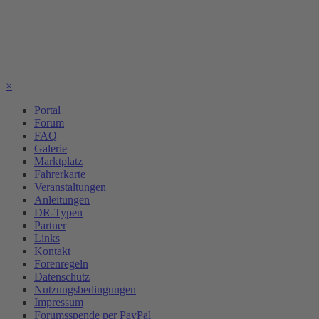
×
Portal
Forum
FAQ
Galerie
Marktplatz
Fahrerkarte
Veranstaltungen
Anleitungen
DR-Typen
Partner
Links
Kontakt
Forenregeln
Datenschutz
Nutzungsbedingungen
Impressum
Forumsspende per PayPal