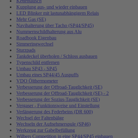
Kettentausch
Kupplung aus- und wieder einbauen
LED Blinker mit lastunabhängigem Relais
Mehr Gas (SE)
Navihalterung über Tacho (SP44/SP45)
Nummernschildhalterung aus Alu
Roadbook Eigenbau
Simmeringwechsel
Sturzpads
Tankdeckel überholen / Schloss ausbauen
Typenschild entfernen
Umbau SP43 - SP45
Umbau eines SP44/45 Auspuffs
VDO Ölthermometer
Verbesserung der Offroad-Tauglichkeit (SE)
Verbesserung der Offroad-Tauglichkeit (SE) - 2
Verbesserung der Sozius-Tauglichkeit (SE)
Vergaser - Funktionsweise und Einstellung
Verlängerung des Federbeins (DR 600)
Wechsel der Faltenbälge
Wechseln der Aufnehmerspule (SP46)
Werkzeug zur Gabelbefüllung
Wilbers Competition in eine SP44/SP45 einbauen