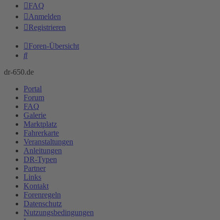
FAQ
Anmelden
Registrieren
Foren-Übersicht
Suche
dr-650.de
Portal
Forum
FAQ
Galerie
Marktplatz
Fahrerkarte
Veranstaltungen
Anleitungen
DR-Typen
Partner
Links
Kontakt
Forenregeln
Datenschutz
Nutzungsbedingungen