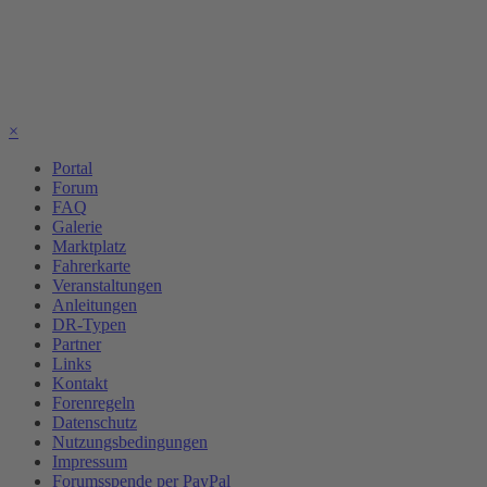
×
Portal
Forum
FAQ
Galerie
Marktplatz
Fahrerkarte
Veranstaltungen
Anleitungen
DR-Typen
Partner
Links
Kontakt
Forenregeln
Datenschutz
Nutzungsbedingungen
Impressum
Forumsspende per PayPal