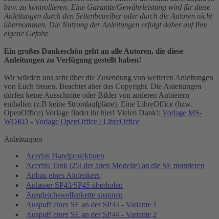
bzw. zu kontrollieren. Eine Garantie/Gewährleistung wird für diese
Anleitungen durch den Seitenbetreiber oder durch die Autoren nicht
übernommen. Die Nutzung der Anleitungen erfolgt daher auf Ihre
eigene Gefahr.
Ein großes Dankeschön geht an alle Autoren, die diese
Anleitungen zu Verfügung gestellt haben!
Wir würden uns sehr über die Zusendung von weiteren Anleitungen
von Euch freuen. Beachtet aber das Copyright. Die Anleitungen
dürfen keine Ausschnitte oder Bilder von anderen Anbietern
enthalten (z.B keine Stromlaufpläne). Eine LibreOffice (bzw.
OpenOffice) Vorlage findet ihr hier! Vielen Dank!:
Vorlage MS-
WORD
-
Vorlage OpenOffice / LibreOffice
Anleitungen
Acerbis Handprotektoren
Acerbis Tank (25l der alten Modelle) an die SE montieren
Anbau eines Alulenkers
Anlasser SP43/SP45 überholen
Ausgleichswellenkette spannen
Auspuff einer SE an der SP44 - Variante 1
Auspuff einer SE an der SP44 - Variante 2