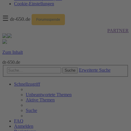
Cookie-Einstellungen
☰
dr-650.de
Forumsspende
PARTNER
Zum Inhalt
dr-650.de
Erweiterte Suche
Suche
Schnellzugriff
Unbeantwortete Themen
Aktive Themen
Suche
FAQ
Anmelden