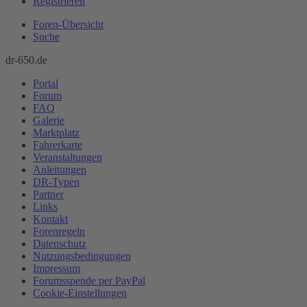
Registrieren
Foren-Übersicht
Suche
dr-650.de
Portal
Forum
FAQ
Galerie
Marktplatz
Fahrerkarte
Veranstaltungen
Anleitungen
DR-Typen
Partner
Links
Kontakt
Forenregeln
Datenschutz
Nutzungsbedingungen
Impressum
Forumsspende per PayPal
Cookie-Einstellungen