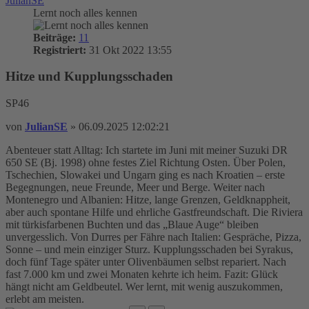
JulianSE
Lernt noch alles kennen
Beiträge:
11
Registriert:
31 Okt 2022 13:55
Hitze und Kupplungsschaden
SP46
von
JulianSE
»
06.09.2025 12:02:21
Abenteuer statt Alltag: Ich startete im Juni mit meiner Suzuki DR
650 SE (Bj. 1998) ohne festes Ziel Richtung Osten. Über Polen,
Tschechien, Slowakei und Ungarn ging es nach Kroatien – erste
Begegnungen, neue Freunde, Meer und Berge. Weiter nach
Montenegro und Albanien: Hitze, lange Grenzen, Geldknappheit,
aber auch spontane Hilfe und ehrliche Gastfreundschaft. Die Riviera
mit türkisfarbenen Buchten und das „Blaue Auge“ bleiben
unvergesslich. Von Durres per Fähre nach Italien: Gespräche, Pizza,
Sonne – und mein einziger Sturz. Kupplungsschaden bei Syrakus,
doch fünf Tage später unter Olivenbäumen selbst repariert. Nach
fast 7.000 km und zwei Monaten kehrte ich heim. Fazit: Glück
hängt nicht am Geldbeutel. Wer lernt, mit wenig auszukommen,
erlebt am meisten.