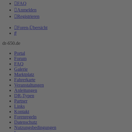
FAQ
Anmelden
Registrieren
Foren-Übersicht
Suche
dr-650.de
Portal
Forum
FAQ
Galerie
Marktplatz
Fahrerkarte
Veranstaltungen
Anleitungen
DR-Typen
Partner
Links
Kontakt
Forenregeln
Datenschutz
Nutzungsbedingungen