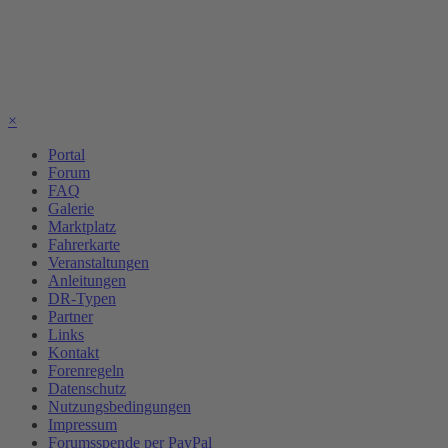
×
Portal
Forum
FAQ
Galerie
Marktplatz
Fahrerkarte
Veranstaltungen
Anleitungen
DR-Typen
Partner
Links
Kontakt
Forenregeln
Datenschutz
Nutzungsbedingungen
Impressum
Forumsspende per PayPal