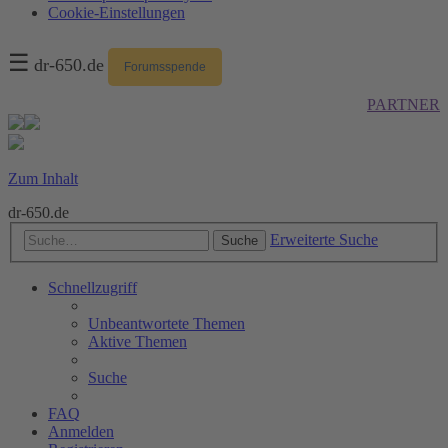
Cookie-Einstellungen
☰
dr-650.de
Forumsspende
PARTNER
Zum Inhalt
dr-650.de
Erweiterte Suche
Suche
Schnellzugriff
Unbeantwortete Themen
Aktive Themen
Suche
FAQ
Anmelden