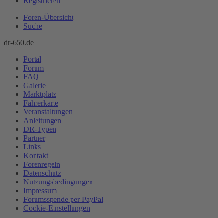
Registrieren
Foren-Übersicht
Suche
dr-650.de
Portal
Forum
FAQ
Galerie
Marktplatz
Fahrerkarte
Veranstaltungen
Anleitungen
DR-Typen
Partner
Links
Kontakt
Forenregeln
Datenschutz
Nutzungsbedingungen
Impressum
Forumsspende per PayPal
Cookie-Einstellungen