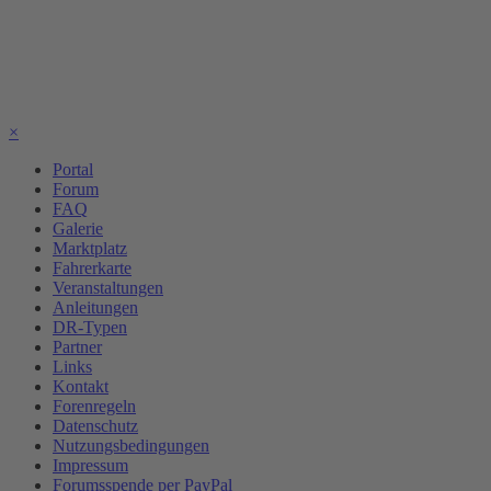
×
Portal
Forum
FAQ
Galerie
Marktplatz
Fahrerkarte
Veranstaltungen
Anleitungen
DR-Typen
Partner
Links
Kontakt
Forenregeln
Datenschutz
Nutzungsbedingungen
Impressum
Forumsspende per PayPal