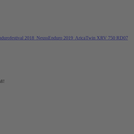
ndurofestival 2018
NeussEnduro 2019
AricaTwin XRV 750 RD07
aß!