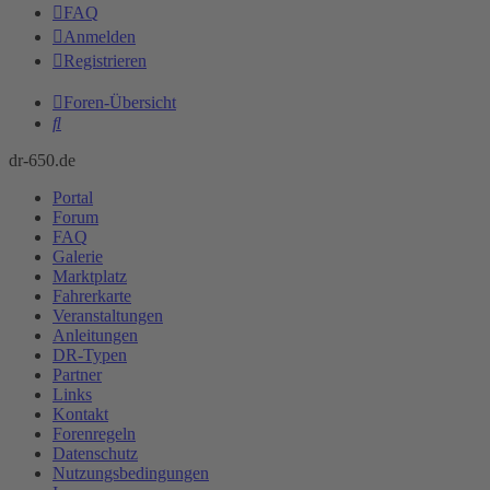
FAQ
Anmelden
Registrieren
Foren-Übersicht
Suche
dr-650.de
Portal
Forum
FAQ
Galerie
Marktplatz
Fahrerkarte
Veranstaltungen
Anleitungen
DR-Typen
Partner
Links
Kontakt
Forenregeln
Datenschutz
Nutzungsbedingungen