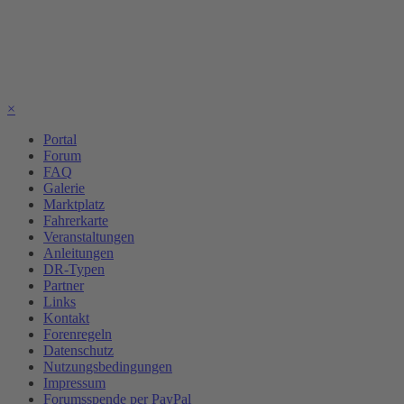
×
Portal
Forum
FAQ
Galerie
Marktplatz
Fahrerkarte
Veranstaltungen
Anleitungen
DR-Typen
Partner
Links
Kontakt
Forenregeln
Datenschutz
Nutzungsbedingungen
Impressum
Forumsspende per PayPal