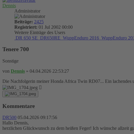
Dennis
Administrator
Beiträge:
2425
Registriert:
01 Jul 2002 00:00
Weitere Einträge des Users
DR 650 SE
DR650RE
WuppEnduro 2016
WuppEnduro 20
Tenere 700
Sonstige
von
Dennis
»
04.04.2026 22:53:27
Die Nachfolgerin meiner Honda Africa Twin RD07... Ein lachendes 
Kommentare
DR500
05.04.2026 09:17:56
Hallo Dennis,
herzlichen Glückwunsch zu dem heißen Feger! Ich wünsche allzeit gu