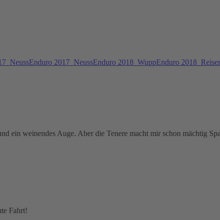
17
NeussEnduro 2017
NeussEnduro 2018
WuppEnduro 2018
Reise
und ein weinendes Auge. Aber die Tenere macht mir schon mächtig Sp
te Fahrt!