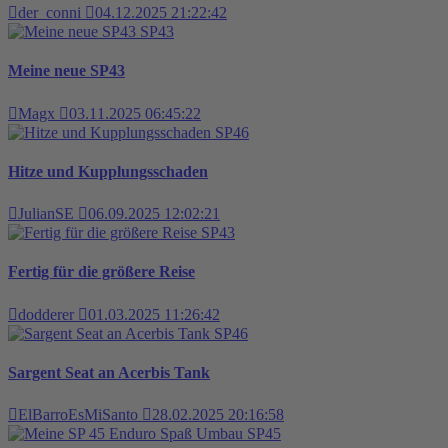
der_conni
04.12.2025 21:22:42
SP43
Meine neue SP43
Magx
03.11.2025 06:45:22
SP46
Hitze und Kupplungsschaden
JulianSE
06.09.2025 12:02:21
SP43
Fertig für die größere Reise
dodderer
01.03.2025 11:26:42
SP46
Sargent Seat an Acerbis Tank
ElBarroEsMiSanto
28.02.2025 20:16:58
SP45