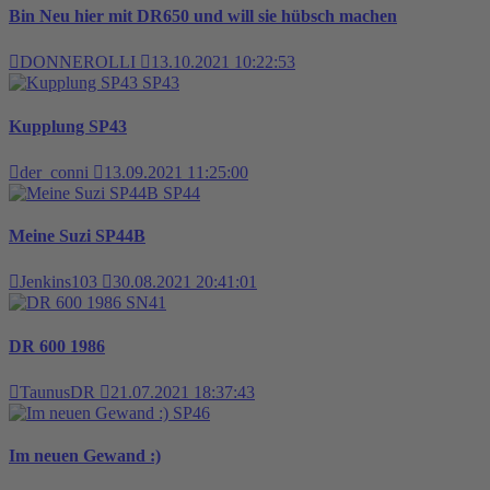
Bin Neu hier mit DR650 und will sie hübsch machen
DONNEROLLI
13.10.2021 10:22:53
SP43
Kupplung SP43
der_conni
13.09.2021 11:25:00
SP44
Meine Suzi SP44B
Jenkins103
30.08.2021 20:41:01
SN41
DR 600 1986
TaunusDR
21.07.2021 18:37:43
SP46
Im neuen Gewand :)