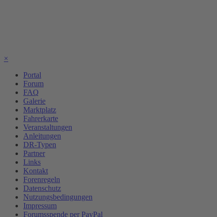
×
Portal
Forum
FAQ
Galerie
Marktplatz
Fahrerkarte
Veranstaltungen
Anleitungen
DR-Typen
Partner
Links
Kontakt
Forenregeln
Datenschutz
Nutzungsbedingungen
Impressum
Forumsspende per PayPal