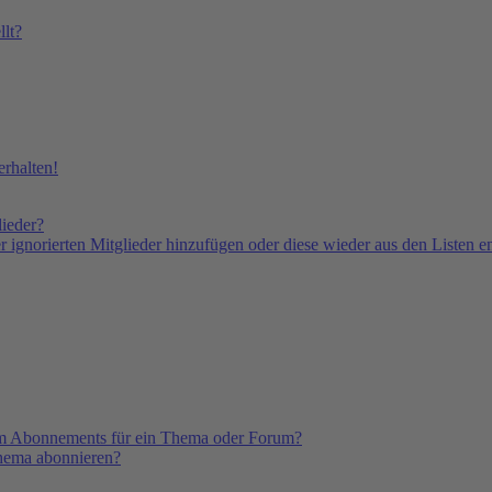
lt?
rhalten!
lieder?
er ignorierten Mitglieder hinzufügen oder diese wieder aus den Listen e
em Abonnements für ein Thema oder Forum?
Thema abonnieren?