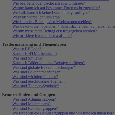
Wie bearbeite oder lösche ich eine Umfrage?
Warum kann ich auf bestimmte Foren nicht zugreifen?
Weshalb kann ich keine Dateianhänge anfügen?
Weshalb wurde ich verwarnt?
Wie kann ich Beiträge den Moderatoren melden?
Was bewirkt die „Speichern“-Schaltfläche beim Schreiben eine
Warum muss mein Beitrag erst freigegeben werden?
Wie markiere ich ein Thema als neu?
Textformatierung und Thementypen
Was ist BBCode?
Kann ich HTML benutzen?
Was sind Smileys?
Kann ich Bilder in meine Beiträge einfügen?
Was sind globale Bekanntmachungen?
Was sind Bekanntmachungen?
Was sind wichtige Themen?
Was sind geschlossene Themen?
Was sind Themen-Symbole?
Benutzer-Stufen und Gruppen
Was sind Administratoren?
Was sind Moderatoren?
Was sind Benutzergruppen?
Wo finde ich die Benutzergruppen und wie trete ich ihnen bei?