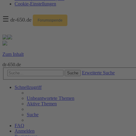
Cookie-Einstellungen
☰
dr-650.de
Forumsspende
Zum Inhalt
dr-650.de
Erweiterte Suche
Suche
Schnellzugriff
Unbeantwortete Themen
Aktive Themen
Suche
FAQ
Anmelden