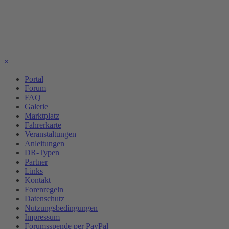
×
Portal
Forum
FAQ
Galerie
Marktplatz
Fahrerkarte
Veranstaltungen
Anleitungen
DR-Typen
Partner
Links
Kontakt
Forenregeln
Datenschutz
Nutzungsbedingungen
Impressum
Forumsspende per PayPal