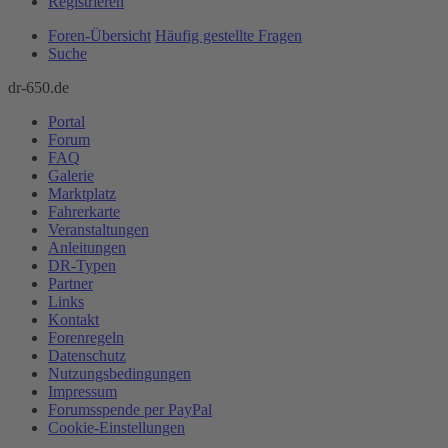
Registrieren
Foren-Übersicht
Häufig gestellte Fragen
Suche
dr-650.de
Portal
Forum
FAQ
Galerie
Marktplatz
Fahrerkarte
Veranstaltungen
Anleitungen
DR-Typen
Partner
Links
Kontakt
Forenregeln
Datenschutz
Nutzungsbedingungen
Impressum
Forumsspende per PayPal
Cookie-Einstellungen