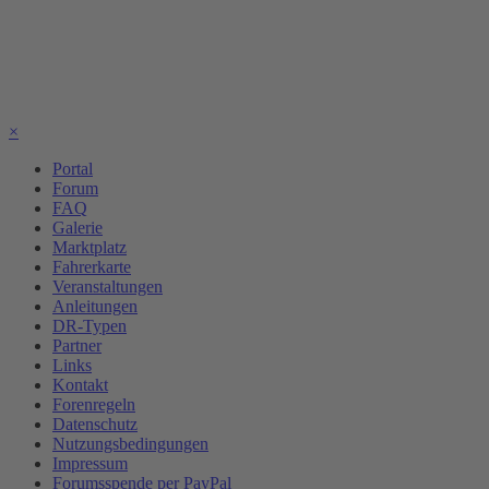
×
Portal
Forum
FAQ
Galerie
Marktplatz
Fahrerkarte
Veranstaltungen
Anleitungen
DR-Typen
Partner
Links
Kontakt
Forenregeln
Datenschutz
Nutzungsbedingungen
Impressum
Forumsspende per PayPal