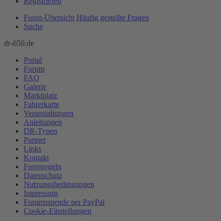
Registrieren
Foren-Übersicht
Häufig gestellte Fragen
Suche
dr-650.de
Portal
Forum
FAQ
Galerie
Marktplatz
Fahrerkarte
Veranstaltungen
Anleitungen
DR-Typen
Partner
Links
Kontakt
Forenregeln
Datenschutz
Nutzungsbedingungen
Impressum
Forumsspende per PayPal
Cookie-Einstellungen