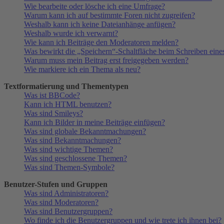
Wie bearbeite oder lösche ich eine Umfrage?
Warum kann ich auf bestimmte Foren nicht zugreifen?
Weshalb kann ich keine Dateianhänge anfügen?
Weshalb wurde ich verwarnt?
Wie kann ich Beiträge den Moderatoren melden?
Was bewirkt die „Speichern“-Schaltfläche beim Schreiben eine
Warum muss mein Beitrag erst freigegeben werden?
Wie markiere ich ein Thema als neu?
Textformatierung und Thementypen
Was ist BBCode?
Kann ich HTML benutzen?
Was sind Smileys?
Kann ich Bilder in meine Beiträge einfügen?
Was sind globale Bekanntmachungen?
Was sind Bekanntmachungen?
Was sind wichtige Themen?
Was sind geschlossene Themen?
Was sind Themen-Symbole?
Benutzer-Stufen und Gruppen
Was sind Administratoren?
Was sind Moderatoren?
Was sind Benutzergruppen?
Wo finde ich die Benutzergruppen und wie trete ich ihnen bei?