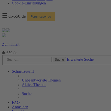
Cookie-Einstellungen
☰
dr-650.de
Forumsspende
Zum Inhalt
dr-650.de
Erweiterte Suche
Suche
Schnellzugriff
Unbeantwortete Themen
Aktive Themen
Suche
FAQ
Anmelden