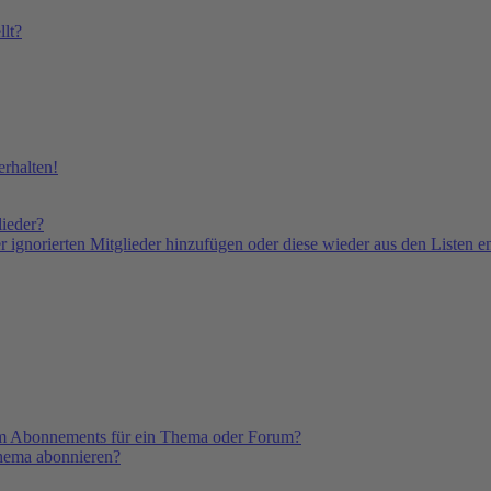
lt?
rhalten!
lieder?
er ignorierten Mitglieder hinzufügen oder diese wieder aus den Listen e
em Abonnements für ein Thema oder Forum?
Thema abonnieren?