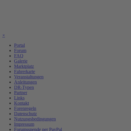
×
Portal
Forum
FAQ
Galerie
Marktplatz
Fahrerkarte
Veranstaltungen
Anleitungen
DR-Typen
Partner
Links
Kontakt
Forenregeln
Datenschutz
Nutzungsbedingungen
Impressum
Forumsspende per PayPal