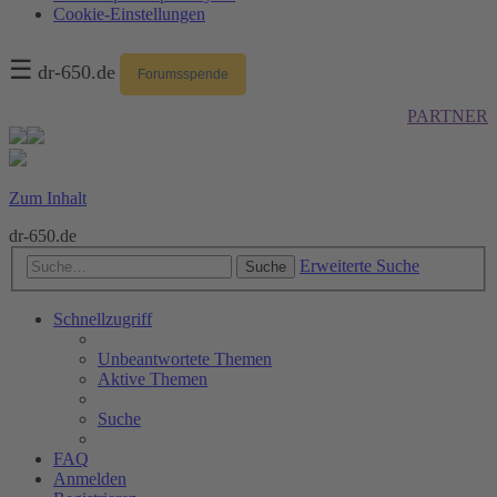
Cookie-Einstellungen
☰
dr-650.de
Forumsspende
PARTNER
Zum Inhalt
dr-650.de
Erweiterte Suche
Suche
Schnellzugriff
Unbeantwortete Themen
Aktive Themen
Suche
FAQ
Anmelden