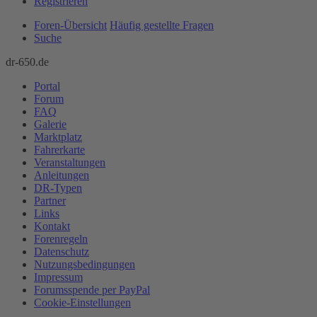
Registrieren
Foren-Übersicht
Häufig gestellte Fragen
Suche
dr-650.de
Portal
Forum
FAQ
Galerie
Marktplatz
Fahrerkarte
Veranstaltungen
Anleitungen
DR-Typen
Partner
Links
Kontakt
Forenregeln
Datenschutz
Nutzungsbedingungen
Impressum
Forumsspende per PayPal
Cookie-Einstellungen