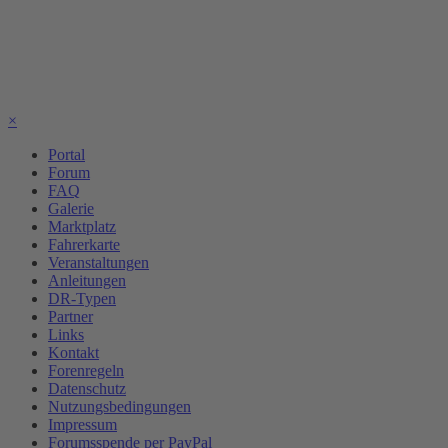
×
Portal
Forum
FAQ
Galerie
Marktplatz
Fahrerkarte
Veranstaltungen
Anleitungen
DR-Typen
Partner
Links
Kontakt
Forenregeln
Datenschutz
Nutzungsbedingungen
Impressum
Forumsspende per PayPal