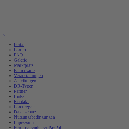
×
Portal
Forum
FAQ
Galerie
Marktplatz
Fahrerkarte
Veranstaltungen
Anleitungen
DR-Typen
Partner
Links
Kontakt
Forenregeln
Datenschutz
Nutzungsbedingungen
Impressum
Forumsspende per PayPal