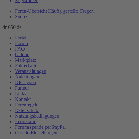
Registrieren
Foren-Übersicht
Häufig gestellte Fragen
Suche
dr-650.de
Portal
Forum
FAQ
Galerie
Marktplatz
Fahrerkarte
Veranstaltungen
Anleitungen
DR-Typen
Partner
Links
Kontakt
Forenregeln
Datenschutz
Nutzungsbedingungen
Impressum
Forumsspende per PayPal
Cookie-Einstellungen