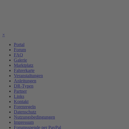
×
Portal
Forum
FAQ
Galerie
Marktplatz
Fahrerkarte
Veranstaltungen
Anleitungen
DR-Typen
Partner
Links
Kontakt
Forenregeln
Datenschutz
Nutzungsbedingungen
Impressum
Forumsspende per PayPal