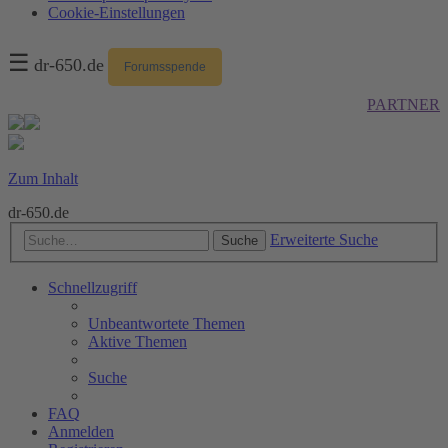
Cookie-Einstellungen
☰
dr-650.de
Forumsspende
PARTNER
Zum Inhalt
dr-650.de
Erweiterte Suche
Suche
Schnellzugriff
Unbeantwortete Themen
Aktive Themen
Suche
FAQ
Anmelden