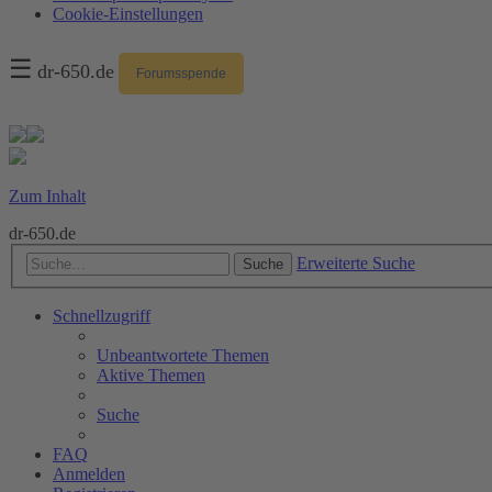
Cookie-Einstellungen
☰
dr-650.de
Forumsspende
Zum Inhalt
dr-650.de
Erweiterte Suche
Suche
Schnellzugriff
Unbeantwortete Themen
Aktive Themen
Suche
FAQ
Anmelden