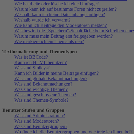
Wie bearbeite oder lösche ich eine Umfrage?
Warum kann ich auf bestimmte Foren nicht zugreifen?
Weshalb kann ich keine Dateianhänge anfügen?
Weshalb wurde ich verwarnt?
Wie kann ich Beiträge den Moderatoren melden?
Was bewirkt die „Speichern“-Schaltfläche beim Schreiben eine
Warum muss mein Beitrag erst freigegeben werden?
Wie markiere ich ein Thema als neu?
Textformatierung und Thementypen
Was ist BBCode?
Kann ich HTML benutzen?
Was sind Smileys?
Kann ich Bilder in meine Beiträge einfügen?
Was sind globale Bekanntmachungen?
Was sind Bekanntmachungen?
Was sind wichtige Themen?
Was sind geschlossene Themen?
Was sind Themen-Symbole?
Benutzer-Stufen und Gruppen
Was sind Administratoren?
Was sind Moderatoren?
Was sind Benutzergruppen?
Wo finde ich die Benutzergruppen und wie trete ich ihnen bei?