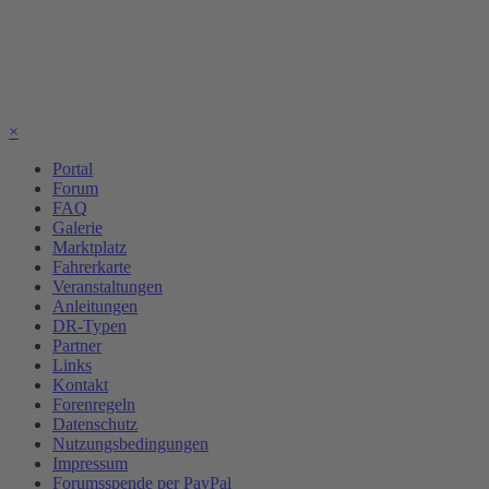
×
Portal
Forum
FAQ
Galerie
Marktplatz
Fahrerkarte
Veranstaltungen
Anleitungen
DR-Typen
Partner
Links
Kontakt
Forenregeln
Datenschutz
Nutzungsbedingungen
Impressum
Forumsspende per PayPal