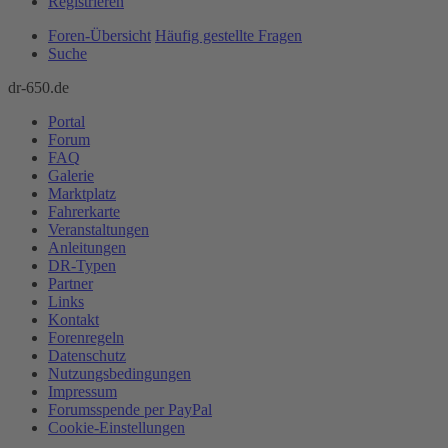
Registrieren
Foren-Übersicht
Häufig gestellte Fragen
Suche
dr-650.de
Portal
Forum
FAQ
Galerie
Marktplatz
Fahrerkarte
Veranstaltungen
Anleitungen
DR-Typen
Partner
Links
Kontakt
Forenregeln
Datenschutz
Nutzungsbedingungen
Impressum
Forumsspende per PayPal
Cookie-Einstellungen