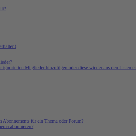
lt?
rhalten!
lieder?
er ignorierten Mitglieder hinzufügen oder diese wieder aus den Listen e
em Abonnements für ein Thema oder Forum?
Thema abonnieren?