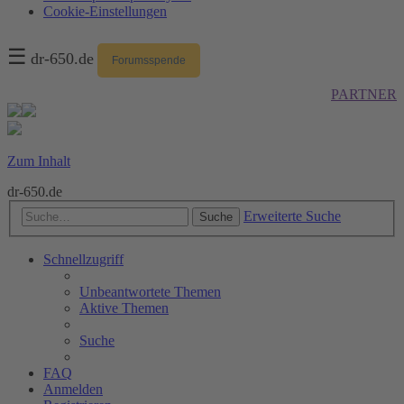
Cookie-Einstellungen
☰
dr-650.de
Forumsspende
PARTNER
Zum Inhalt
dr-650.de
Erweiterte Suche
Suche
Schnellzugriff
Unbeantwortete Themen
Aktive Themen
Suche
FAQ
Anmelden