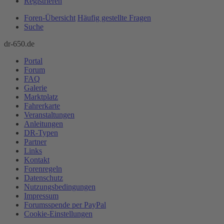
Registrieren
Foren-Übersicht
Häufig gestellte Fragen
Suche
dr-650.de
Portal
Forum
FAQ
Galerie
Marktplatz
Fahrerkarte
Veranstaltungen
Anleitungen
DR-Typen
Partner
Links
Kontakt
Forenregeln
Datenschutz
Nutzungsbedingungen
Impressum
Forumsspende per PayPal
Cookie-Einstellungen