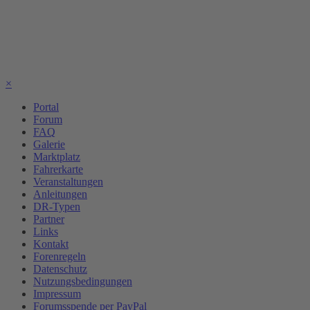
×
Portal
Forum
FAQ
Galerie
Marktplatz
Fahrerkarte
Veranstaltungen
Anleitungen
DR-Typen
Partner
Links
Kontakt
Forenregeln
Datenschutz
Nutzungsbedingungen
Impressum
Forumsspende per PayPal