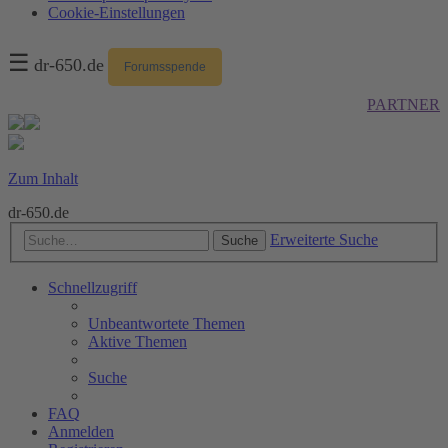
Cookie-Einstellungen
☰
dr-650.de
Forumsspende
PARTNER
Zum Inhalt
dr-650.de
Erweiterte Suche
Suche
Schnellzugriff
Unbeantwortete Themen
Aktive Themen
Suche
FAQ
Anmelden