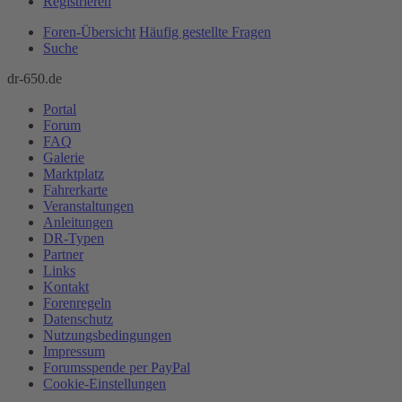
Registrieren
Foren-Übersicht
Häufig gestellte Fragen
Suche
dr-650.de
Portal
Forum
FAQ
Galerie
Marktplatz
Fahrerkarte
Veranstaltungen
Anleitungen
DR-Typen
Partner
Links
Kontakt
Forenregeln
Datenschutz
Nutzungsbedingungen
Impressum
Forumsspende per PayPal
Cookie-Einstellungen