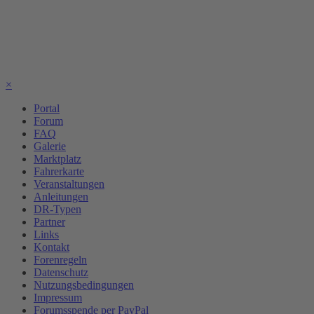
×
Portal
Forum
FAQ
Galerie
Marktplatz
Fahrerkarte
Veranstaltungen
Anleitungen
DR-Typen
Partner
Links
Kontakt
Forenregeln
Datenschutz
Nutzungsbedingungen
Impressum
Forumsspende per PayPal