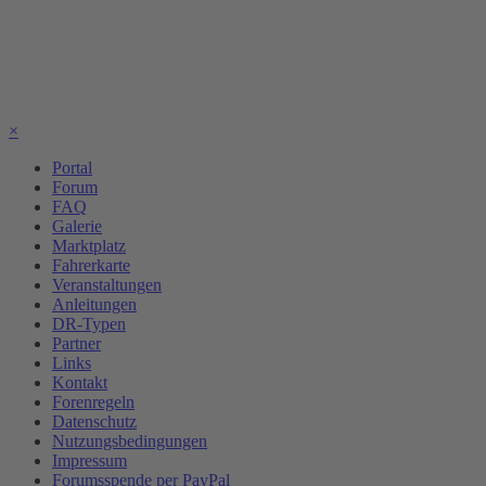
×
Portal
Forum
FAQ
Galerie
Marktplatz
Fahrerkarte
Veranstaltungen
Anleitungen
DR-Typen
Partner
Links
Kontakt
Forenregeln
Datenschutz
Nutzungsbedingungen
Impressum
Forumsspende per PayPal