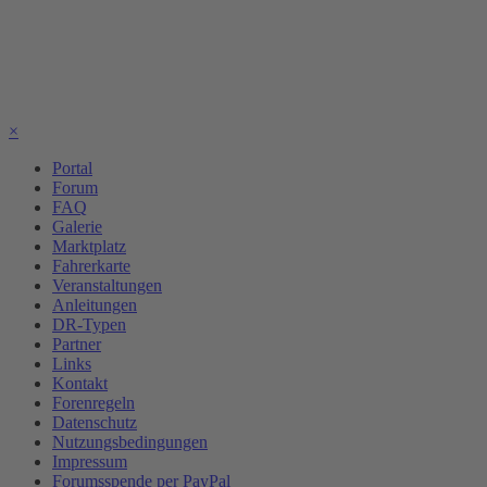
×
Portal
Forum
FAQ
Galerie
Marktplatz
Fahrerkarte
Veranstaltungen
Anleitungen
DR-Typen
Partner
Links
Kontakt
Forenregeln
Datenschutz
Nutzungsbedingungen
Impressum
Forumsspende per PayPal