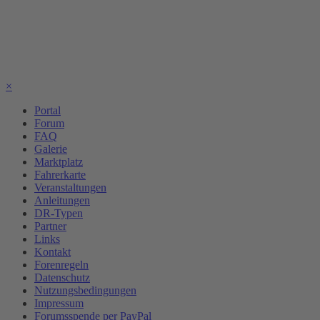
×
Portal
Forum
FAQ
Galerie
Marktplatz
Fahrerkarte
Veranstaltungen
Anleitungen
DR-Typen
Partner
Links
Kontakt
Forenregeln
Datenschutz
Nutzungsbedingungen
Impressum
Forumsspende per PayPal