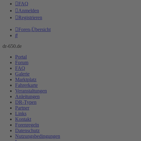
FAQ
Anmelden
Registrieren
Foren-Übersicht
Suche
dr-650.de
Portal
Forum
FAQ
Galerie
Marktplatz
Fahrerkarte
Veranstaltungen
Anleitungen
DR-Typen
Partner
Links
Kontakt
Forenregeln
Datenschutz
Nutzungsbedingungen