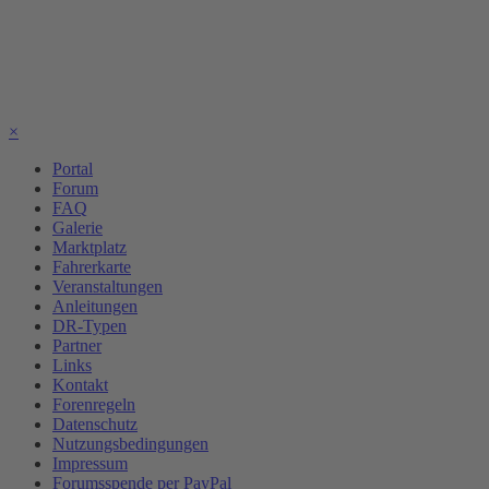
×
Portal
Forum
FAQ
Galerie
Marktplatz
Fahrerkarte
Veranstaltungen
Anleitungen
DR-Typen
Partner
Links
Kontakt
Forenregeln
Datenschutz
Nutzungsbedingungen
Impressum
Forumsspende per PayPal