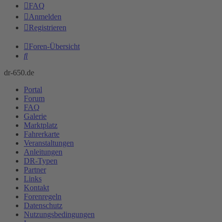
FAQ
Anmelden
Registrieren
Foren-Übersicht
Suche
dr-650.de
Portal
Forum
FAQ
Galerie
Marktplatz
Fahrerkarte
Veranstaltungen
Anleitungen
DR-Typen
Partner
Links
Kontakt
Forenregeln
Datenschutz
Nutzungsbedingungen