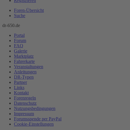
Registrieren
Foren-Übersicht
Suche
dr-650.de
Portal
Forum
FAQ
Galerie
Marktplatz
Fahrerkarte
Veranstaltungen
Anleitungen
DR-Typen
Partner
Links
Kontakt
Forenregeln
Datenschutz
Nutzungsbedingungen
Impressum
Forumsspende per PayPal
Cookie-Einstellungen