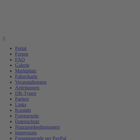
×
Portal
Forum
FAQ
Galerie
Marktplatz
Fahrerkarte
Veranstaltungen
Anleitungen
DR-Typen
Partner
Links
Kontakt
Forenregeln
Datenschutz
Nutzungsbedingungen
Impressum
Forumsspende per PayPal