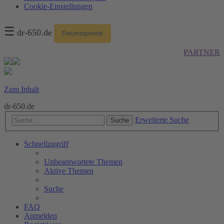
Cookie-Einstellungen
☰
dr-650.de
Forumsspende
PARTNER
Zum Inhalt
dr-650.de
Erweiterte Suche
Suche
Schnellzugriff
Unbeantwortete Themen
Aktive Themen
Suche
FAQ
Anmelden