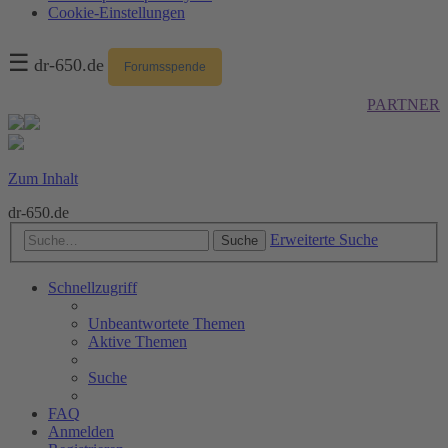
Cookie-Einstellungen
☰
dr-650.de
Forumsspende
PARTNER
Zum Inhalt
dr-650.de
Erweiterte Suche
Suche
Schnellzugriff
Unbeantwortete Themen
Aktive Themen
Suche
FAQ
Anmelden