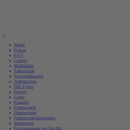
×
Portal
Forum
FAQ
Galerie
Marktplatz
Fahrerkarte
Veranstaltungen
Anleitungen
DR-Typen
Partner
Links
Kontakt
Forenregeln
Datenschutz
Nutzungsbedingungen
Impressum
Forumsspende per PayPal