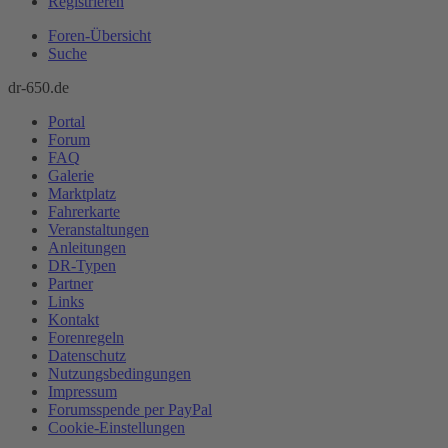
Registrieren
Foren-Übersicht
Suche
dr-650.de
Portal
Forum
FAQ
Galerie
Marktplatz
Fahrerkarte
Veranstaltungen
Anleitungen
DR-Typen
Partner
Links
Kontakt
Forenregeln
Datenschutz
Nutzungsbedingungen
Impressum
Forumsspende per PayPal
Cookie-Einstellungen