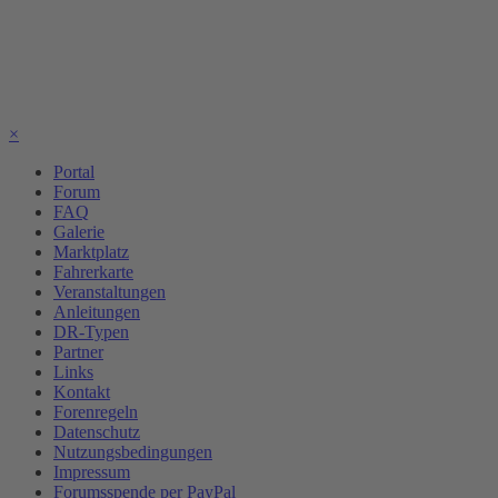
×
Portal
Forum
FAQ
Galerie
Marktplatz
Fahrerkarte
Veranstaltungen
Anleitungen
DR-Typen
Partner
Links
Kontakt
Forenregeln
Datenschutz
Nutzungsbedingungen
Impressum
Forumsspende per PayPal