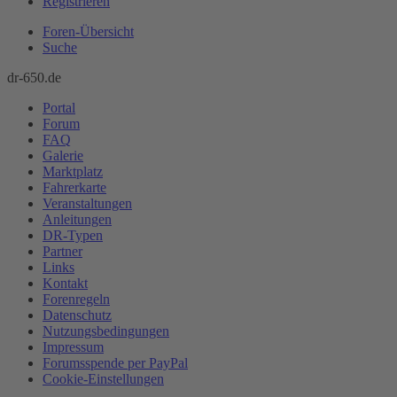
Registrieren
Foren-Übersicht
Suche
dr-650.de
Portal
Forum
FAQ
Galerie
Marktplatz
Fahrerkarte
Veranstaltungen
Anleitungen
DR-Typen
Partner
Links
Kontakt
Forenregeln
Datenschutz
Nutzungsbedingungen
Impressum
Forumsspende per PayPal
Cookie-Einstellungen