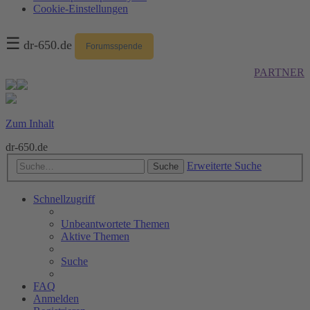
Cookie-Einstellungen
☰
dr-650.de
Forumsspende
PARTNER
Zum Inhalt
dr-650.de
Erweiterte Suche
Suche
Schnellzugriff
Unbeantwortete Themen
Aktive Themen
Suche
FAQ
Anmelden