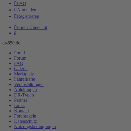
FAQ
Anmelden
Registrieren
Foren-Übersicht
Suche
dr-650.de
Portal
Forum
FAQ
Galerie
Marktplatz
Fahrerkarte
Veranstaltungen
Anleitungen
DR-Typen
Partner
Links
Kontakt
Forenregeln
Datenschutz
Nutzungsbedingungen