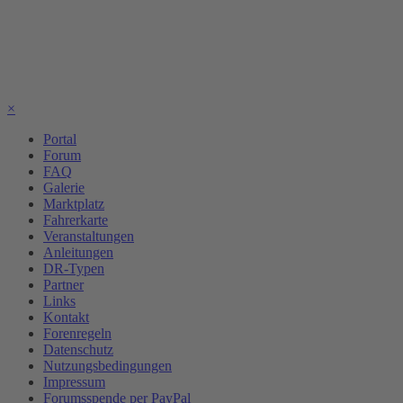
×
Portal
Forum
FAQ
Galerie
Marktplatz
Fahrerkarte
Veranstaltungen
Anleitungen
DR-Typen
Partner
Links
Kontakt
Forenregeln
Datenschutz
Nutzungsbedingungen
Impressum
Forumsspende per PayPal