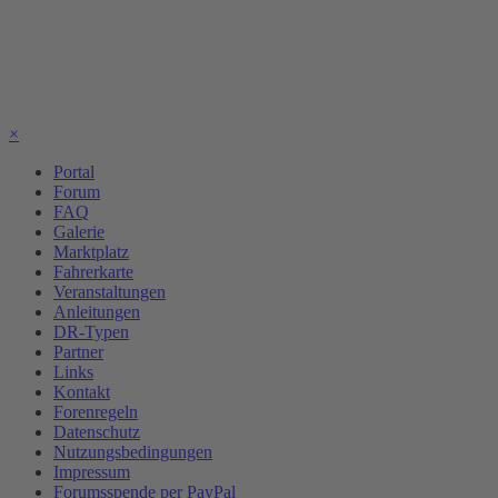
×
Portal
Forum
FAQ
Galerie
Marktplatz
Fahrerkarte
Veranstaltungen
Anleitungen
DR-Typen
Partner
Links
Kontakt
Forenregeln
Datenschutz
Nutzungsbedingungen
Impressum
Forumsspende per PayPal