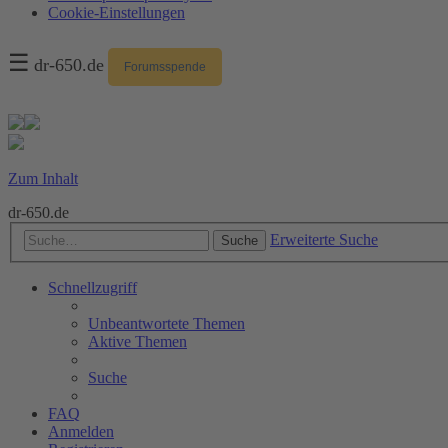
Cookie-Einstellungen
☰
dr-650.de
Forumsspende
Zum Inhalt
dr-650.de
Erweiterte Suche
Suche
Schnellzugriff
Unbeantwortete Themen
Aktive Themen
Suche
FAQ
Anmelden