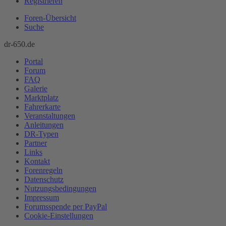
Registrieren
Foren-Übersicht
Suche
dr-650.de
Portal
Forum
FAQ
Galerie
Marktplatz
Fahrerkarte
Veranstaltungen
Anleitungen
DR-Typen
Partner
Links
Kontakt
Forenregeln
Datenschutz
Nutzungsbedingungen
Impressum
Forumsspende per PayPal
Cookie-Einstellungen