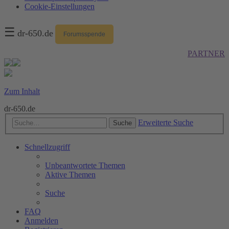
Cookie-Einstellungen
☰
dr-650.de
Forumsspende
PARTNER
Zum Inhalt
dr-650.de
Erweiterte Suche
Suche
Schnellzugriff
Unbeantwortete Themen
Aktive Themen
Suche
FAQ
Anmelden