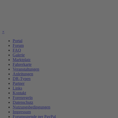
×
Portal
Forum
FAQ
Galerie
Marktplatz
Fahrerkarte
Veranstaltungen
Anleitungen
DR-Typen
Partner
Links
Kontakt
Forenregeln
Datenschutz
Nutzungsbedingungen
Impressum
Forumsspende per PayPal