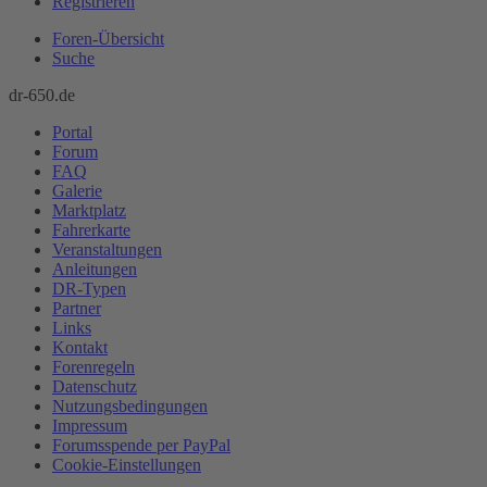
Registrieren
Foren-Übersicht
Suche
dr-650.de
Portal
Forum
FAQ
Galerie
Marktplatz
Fahrerkarte
Veranstaltungen
Anleitungen
DR-Typen
Partner
Links
Kontakt
Forenregeln
Datenschutz
Nutzungsbedingungen
Impressum
Forumsspende per PayPal
Cookie-Einstellungen