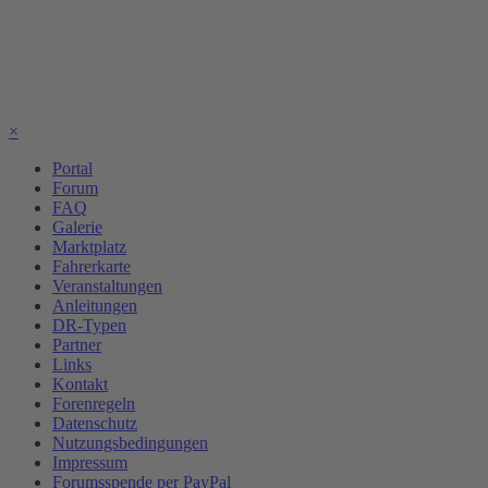
×
Portal
Forum
FAQ
Galerie
Marktplatz
Fahrerkarte
Veranstaltungen
Anleitungen
DR-Typen
Partner
Links
Kontakt
Forenregeln
Datenschutz
Nutzungsbedingungen
Impressum
Forumsspende per PayPal