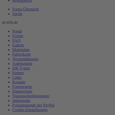
Registrieren
Foren-Übersicht
Suche
dr-650.de
Portal
Forum
FAQ
Galerie
Marktplatz
Fahrerkarte
Veranstaltungen
Anleitungen
DR-Typen
Partner
Links
Kontakt
Forenregeln
Datenschutz
Nutzungsbedingungen
Impressum
Forumsspende per PayPal
Cookie-Einstellungen