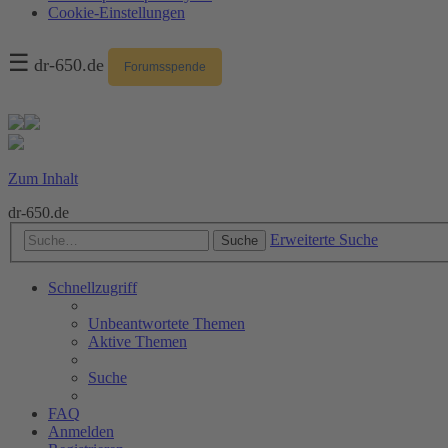
Cookie-Einstellungen
☰
dr-650.de
Forumsspende
Zum Inhalt
dr-650.de
Erweiterte Suche
Suche
Schnellzugriff
Unbeantwortete Themen
Aktive Themen
Suche
FAQ
Anmelden