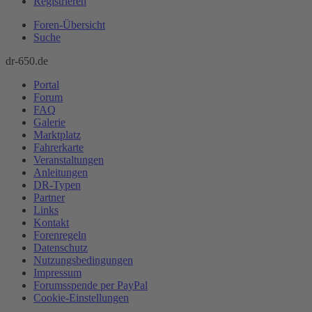
Registrieren
Foren-Übersicht
Suche
dr-650.de
Portal
Forum
FAQ
Galerie
Marktplatz
Fahrerkarte
Veranstaltungen
Anleitungen
DR-Typen
Partner
Links
Kontakt
Forenregeln
Datenschutz
Nutzungsbedingungen
Impressum
Forumsspende per PayPal
Cookie-Einstellungen