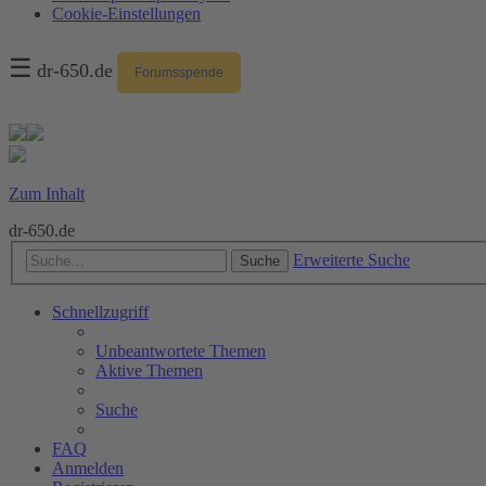
Cookie-Einstellungen
☰
dr-650.de
Forumsspende
Zum Inhalt
dr-650.de
Erweiterte Suche
Suche
Schnellzugriff
Unbeantwortete Themen
Aktive Themen
Suche
FAQ
Anmelden