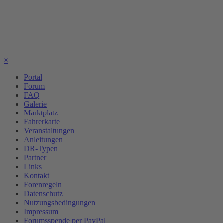
×
Portal
Forum
FAQ
Galerie
Marktplatz
Fahrerkarte
Veranstaltungen
Anleitungen
DR-Typen
Partner
Links
Kontakt
Forenregeln
Datenschutz
Nutzungsbedingungen
Impressum
Forumsspende per PayPal