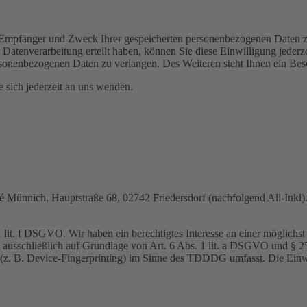
t, Empfänger und Zweck Ihrer gespeicherten personenbezogenen Daten z
Datenverarbeitung erteilt haben, können Sie diese Einwilligung jederz
sonenbezogenen Daten zu verlangen. Des Weiteren steht Ihnen ein Besc
sich jederzeit an uns wenden.
nnich, Hauptstraße 68, 02742 Friedersdorf (nachfolgend All-Inkl). 
lit. f DSGVO. Wir haben ein berechtigtes Interesse an einer möglichst 
ng ausschließlich auf Grundlage von Art. 6 Abs. 1 lit. a DSGVO und §
(z. B. Device-Fingerprinting) im Sinne des TDDDG umfasst. Die Einwill