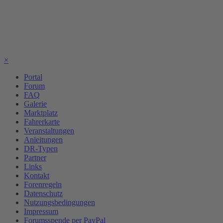
×
Portal
Forum
FAQ
Galerie
Marktplatz
Fahrerkarte
Veranstaltungen
Anleitungen
DR-Typen
Partner
Links
Kontakt
Forenregeln
Datenschutz
Nutzungsbedingungen
Impressum
Forumsspende per PayPal