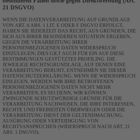
besonderen Fällen sowie gegen Direktwerbung (Art.
21 DSGVO)
WENN DIE DATENVERARBEITUNG AUF GRUNDLAGE
VON ART. 6 ABS. 1 LIT. E ODER F DSGVO ERFOLGT,
HABEN SIE JEDERZEIT DAS RECHT, AUS GRÜNDEN, DIE
SICH AUS IHRER BESONDEREN SITUATION ERGEBEN,
GEGEN DIE VERARBEITUNG IHRER
PERSONENBEZOGENEN DATEN WIDERSPRUCH
EINZULEGEN; DIES GILT AUCH FÜR EIN AUF DIESE
BESTIMMUNGEN GESTÜTZTES PROFILING. DIE
JEWEILIGE RECHTSGRUNDLAGE, AUF DENEN EINE
VERARBEITUNG BERUHT, ENTNEHMEN SIE DIESER
DATENSCHUTZERKLÄRUNG. WENN SIE WIDERSPRUCH
EINLEGEN, WERDEN WIR IHRE BETROFFENEN
PERSONENBEZOGENEN DATEN NICHT MEHR
VERARBEITEN, ES SEI DENN, WIR KÖNNEN
ZWINGENDE SCHUTZWÜRDIGE GRÜNDE FÜR DIE
VERARBEITUNG NACHWEISEN, DIE IHRE INTERESSEN,
RECHTE UND FREIHEITEN ÜBERWIEGEN ODER DIE
VERARBEITUNG DIENT DER GELTENDMACHUNG,
AUSÜBUNG ODER VERTEIDIGUNG VON
RECHTSANSPRÜCHEN (WIDERSPRUCH NACH ART. 21
ABS. 1 DSGVO).