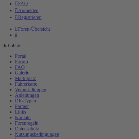
FAQ
Anmelden
Registrieren
Foren-Übersicht
Suche
dr-650.de
Portal
Forum
FAQ
Galerie
Marktplatz
Fahrerkarte
Veranstaltungen
Anleitungen
DR-Typen
Partner
Links
Kontakt
Forenregeln
Datenschutz
Nutzungsbedingungen