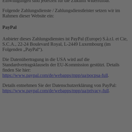
Einwilligungen sind jederzeit für die Zukunft widerrufbar.
Folgende Zahlungsdienste / Zahlungsdienstleister setzen wir im
Rahmen dieser Website ein:
PayPal
Anbieter dieses Zahlungsdienstes ist PayPal (Europe) S.à.r.l. et Cie,
S.C.A., 22-24 Boulevard Royal, L-2449 Luxembourg (im
Folgenden „PayPal“).
Die Datenübertragung in die USA wird auf die
Standardvertragsklauseln der EU-Kommission gestützt. Details
finden Sie hier:
https://www.paypal.com/de/webapps/mpp/ua/pocpsa-full
.
Details entnehmen Sie der Datenschutzerklärung von PayPal:
https://www.paypal.com/de/webapps/mpp/ua/privacy-full
.