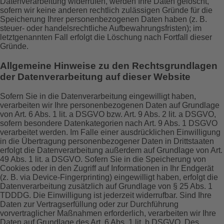
Datenverarbeitung widerrufen, werden Ihre Daten gelöscht,
sofern wir keine anderen rechtlich zulässigen Gründe für die
Speicherung Ihrer personenbezogenen Daten haben (z. B.
steuer- oder handelsrechtliche Aufbewahrungsfristen); im
letztgenannten Fall erfolgt die Löschung nach Fortfall dieser
Gründe.
Allgemeine Hinweise zu den Rechtsgrundlagen
der Datenverarbeitung auf dieser Website
Sofern Sie in die Datenverarbeitung eingewilligt haben,
verarbeiten wir Ihre personenbezogenen Daten auf Grundlage
von Art. 6 Abs. 1 lit. a DSGVO bzw. Art. 9 Abs. 2 lit. a DSGVO,
sofern besondere Datenkategorien nach Art. 9 Abs. 1 DSGVO
verarbeitet werden. Im Falle einer ausdrücklichen Einwilligung
in die Übertragung personenbezogener Daten in Drittstaaten
erfolgt die Datenverarbeitung außerdem auf Grundlage von Art.
49 Abs. 1 lit. a DSGVO. Sofern Sie in die Speicherung von
Cookies oder in den Zugriff auf Informationen in Ihr Endgerät
(z. B. via Device-Fingerprinting) eingewilligt haben, erfolgt die
Datenverarbeitung zusätzlich auf Grundlage von § 25 Abs. 1
TDDDG. Die Einwilligung ist jederzeit widerrufbar. Sind Ihre
Daten zur Vertragserfüllung oder zur Durchführung
vorvertraglicher Maßnahmen erforderlich, verarbeiten wir Ihre
Daten auf Grundlage des Art. 6 Abs. 1 lit. b DSGVO. Des