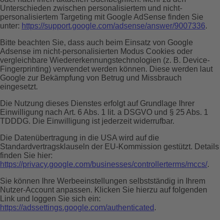
Unterschieden zwischen personalisiertem und nicht-
personalisiertem Targeting mit Google AdSense finden Sie
unter:
https://support.google.com/adsense/answer/9007336
.
Bitte beachten Sie, dass auch beim Einsatz von Google
Adsense im nicht-personalisierten Modus Cookies oder
vergleichbare Wiedererkennungstechnologien (z. B. Device-
Fingerprinting) verwendet werden können. Diese werden laut
Google zur Bekämpfung von Betrug und Missbrauch
eingesetzt.
Die Nutzung dieses Dienstes erfolgt auf Grundlage Ihrer
Einwilligung nach Art. 6 Abs. 1 lit. a DSGVO und § 25 Abs. 1
TDDDG. Die Einwilligung ist jederzeit widerrufbar.
Die Datenübertragung in die USA wird auf die
Standardvertragsklauseln der EU-Kommission gestützt. Details
finden Sie hier:
https://privacy.google.com/businesses/controllerterms/mccs/
.
Sie können Ihre Werbeeinstellungen selbstständig in Ihrem
Nutzer-Account anpassen. Klicken Sie hierzu auf folgenden
Link und loggen Sie sich ein:
https://adssettings.google.com/authenticated
.