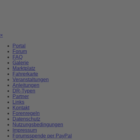
×
Portal
Forum
FAQ
Galerie
Marktplatz
Fahrerkarte
Veranstaltungen
Anleitungen
DR-Typen
Partner
Links
Kontakt
Forenregeln
Datenschutz
Nutzungsbedingungen
Impressum
Forumsspende per PayPal