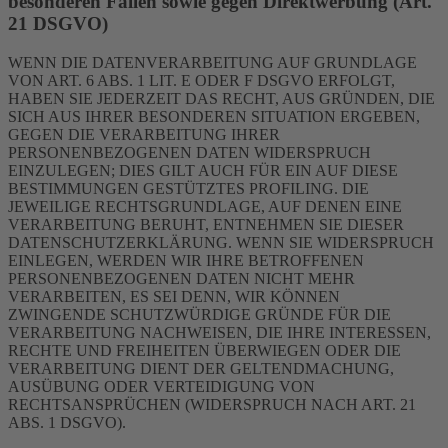
besonderen Fällen sowie gegen Direktwerbung (Art.
21 DSGVO)
WENN DIE DATENVERARBEITUNG AUF GRUNDLAGE
VON ART. 6 ABS. 1 LIT. E ODER F DSGVO ERFOLGT,
HABEN SIE JEDERZEIT DAS RECHT, AUS GRÜNDEN, DIE
SICH AUS IHRER BESONDEREN SITUATION ERGEBEN,
GEGEN DIE VERARBEITUNG IHRER
PERSONENBEZOGENEN DATEN WIDERSPRUCH
EINZULEGEN; DIES GILT AUCH FÜR EIN AUF DIESE
BESTIMMUNGEN GESTÜTZTES PROFILING. DIE
JEWEILIGE RECHTSGRUNDLAGE, AUF DENEN EINE
VERARBEITUNG BERUHT, ENTNEHMEN SIE DIESER
DATENSCHUTZERKLÄRUNG. WENN SIE WIDERSPRUCH
EINLEGEN, WERDEN WIR IHRE BETROFFENEN
PERSONENBEZOGENEN DATEN NICHT MEHR
VERARBEITEN, ES SEI DENN, WIR KÖNNEN
ZWINGENDE SCHUTZWÜRDIGE GRÜNDE FÜR DIE
VERARBEITUNG NACHWEISEN, DIE IHRE INTERESSEN,
RECHTE UND FREIHEITEN ÜBERWIEGEN ODER DIE
VERARBEITUNG DIENT DER GELTENDMACHUNG,
AUSÜBUNG ODER VERTEIDIGUNG VON
RECHTSANSPRÜCHEN (WIDERSPRUCH NACH ART. 21
ABS. 1 DSGVO).