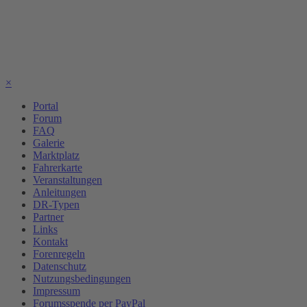
×
Portal
Forum
FAQ
Galerie
Marktplatz
Fahrerkarte
Veranstaltungen
Anleitungen
DR-Typen
Partner
Links
Kontakt
Forenregeln
Datenschutz
Nutzungsbedingungen
Impressum
Forumsspende per PayPal