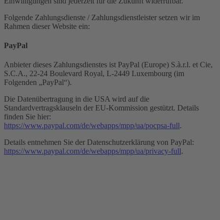
Einwilligungen sind jederzeit für die Zukunft widerrufbar.
Folgende Zahlungsdienste / Zahlungsdienstleister setzen wir im
Rahmen dieser Website ein:
PayPal
Anbieter dieses Zahlungsdienstes ist PayPal (Europe) S.à.r.l. et Cie,
S.C.A., 22-24 Boulevard Royal, L-2449 Luxembourg (im
Folgenden „PayPal“).
Die Datenübertragung in die USA wird auf die
Standardvertragsklauseln der EU-Kommission gestützt. Details
finden Sie hier:
https://www.paypal.com/de/webapps/mpp/ua/pocpsa-full
.
Details entnehmen Sie der Datenschutzerklärung von PayPal:
https://www.paypal.com/de/webapps/mpp/ua/privacy-full
.