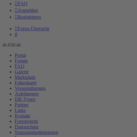
FAQ
Anmelden
Registrieren
Foren-Übersicht
Suche
dr-650.de
Portal
Forum
FAQ
Galerie
Marktplatz
Fahrerkarte
Veranstaltungen
Anleitungen
DR-Typen
Partner
Links
Kontakt
Forenregeln
Datenschutz
Nutzungsbedingungen