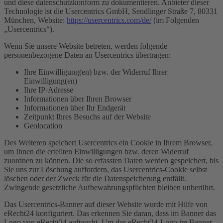
und diese datenschutzkonform zu dokumentieren. Anbieter dieser
Technologie ist die Usercentrics GmbH, Sendlinger Straße 7, 80331
München, Website:
https://usercentrics.com/de/
(im Folgenden
„Usercentrics“).
Wenn Sie unsere Website betreten, werden folgende
personenbezogene Daten an Usercentrics übertragen:
Ihre Einwilligung(en) bzw. der Widerruf Ihrer
Einwilligung(en)
Ihre IP-Adresse
Informationen über Ihren Browser
Informationen über Ihr Endgerät
Zeitpunkt Ihres Besuchs auf der Website
Geolocation
Des Weiteren speichert Usercentrics ein Cookie in Ihrem Browser,
um Ihnen die erteilten Einwilligungen bzw. deren Widerruf
zuordnen zu können. Die so erfassten Daten werden gespeichert, bis
Sie uns zur Löschung auffordern, das Usercentrics-Cookie selbst
löschen oder der Zweck für die Datenspeicherung entfällt.
Zwingende gesetzliche Aufbewahrungspflichten bleiben unberührt.
Das Usercentrics-Banner auf dieser Website wurde mit Hilfe von
eRecht24 konfiguriert. Das erkennen Sie daran, dass im Banner das
Logo von eRecht24 auftaucht. Um das eRecht24-Logo im Banner