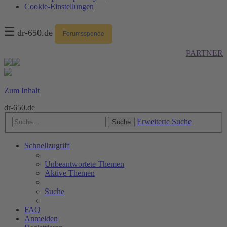
Cookie-Einstellungen
☰
dr-650.de
Forumsspende
PARTNER
Zum Inhalt
dr-650.de
Erweiterte Suche
Suche
Schnellzugriff
Unbeantwortete Themen
Aktive Themen
Suche
FAQ
Anmelden