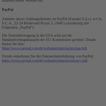
Rahmen dieser Website ein:
PayPal
Anbieter dieses Zahlungsdienstes ist PayPal (Europe) S.à.r.l. et Cie,
S.C.A., 22-24 Boulevard Royal, L-2449 Luxembourg (im
Folgenden „PayPal“).
Die Datenübertragung in die USA wird auf die
Standardvertragsklauseln der EU-Kommission gestützt. Details
finden Sie hier:
https://www.paypal.com/de/webapps/mpp/ua/pocpsa-full
.
Details entnehmen Sie der Datenschutzerklärung von PayPal:
https://www.paypal.com/de/webapps/mpp/ua/privacy-full
.