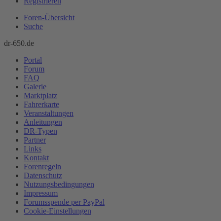
Registrieren
Foren-Übersicht
Suche
dr-650.de
Portal
Forum
FAQ
Galerie
Marktplatz
Fahrerkarte
Veranstaltungen
Anleitungen
DR-Typen
Partner
Links
Kontakt
Forenregeln
Datenschutz
Nutzungsbedingungen
Impressum
Forumsspende per PayPal
Cookie-Einstellungen