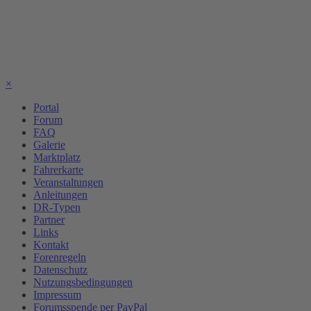
×
Portal
Forum
FAQ
Galerie
Marktplatz
Fahrerkarte
Veranstaltungen
Anleitungen
DR-Typen
Partner
Links
Kontakt
Forenregeln
Datenschutz
Nutzungsbedingungen
Impressum
Forumsspende per PayPal