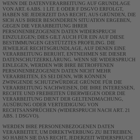
WENN DIE DATENVERARBEITUNG AUF GRUNDLAGE
VON ART. 6 ABS. 1 LIT. E ODER F DSGVO ERFOLGT,
HABEN SIE JEDERZEIT DAS RECHT, AUS GRÜNDEN, DIE
SICH AUS IHRER BESONDEREN SITUATION ERGEBEN,
GEGEN DIE VERARBEITUNG IHRER
PERSONENBEZOGENEN DATEN WIDERSPRUCH
EINZULEGEN; DIES GILT AUCH FÜR EIN AUF DIESE
BESTIMMUNGEN GESTÜTZTES PROFILING. DIE
JEWEILIGE RECHTSGRUNDLAGE, AUF DENEN EINE
VERARBEITUNG BERUHT, ENTNEHMEN SIE DIESER
DATENSCHUTZERKLÄRUNG. WENN SIE WIDERSPRUCH
EINLEGEN, WERDEN WIR IHRE BETROFFENEN
PERSONENBEZOGENEN DATEN NICHT MEHR
VERARBEITEN, ES SEI DENN, WIR KÖNNEN
ZWINGENDE SCHUTZWÜRDIGE GRÜNDE FÜR DIE
VERARBEITUNG NACHWEISEN, DIE IHRE INTERESSEN,
RECHTE UND FREIHEITEN ÜBERWIEGEN ODER DIE
VERARBEITUNG DIENT DER GELTENDMACHUNG,
AUSÜBUNG ODER VERTEIDIGUNG VON
RECHTSANSPRÜCHEN (WIDERSPRUCH NACH ART. 21
ABS. 1 DSGVO).
WERDEN IHRE PERSONENBEZOGENEN DATEN
VERARBEITET, UM DIREKTWERBUNG ZU BETREIBEN,
SO HABEN SIE DAS RECHT, JEDERZEIT WIDERSPRUCH