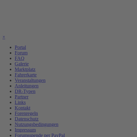
×
Portal
Forum
FAQ
Galerie
Marktplatz
Fahrerkarte
Veranstaltungen
Anleitungen
DR-Typen
Partner
Links
Kontakt
Forenregeln
Datenschutz
Nutzungsbedingungen
Impressum
Forumsspende per PayPal