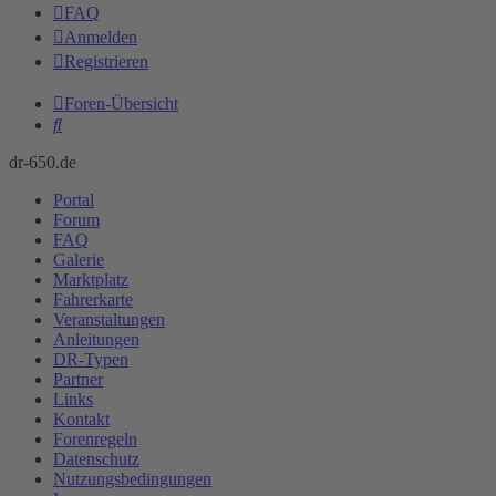
FAQ
Anmelden
Registrieren
Foren-Übersicht
Suche
dr-650.de
Portal
Forum
FAQ
Galerie
Marktplatz
Fahrerkarte
Veranstaltungen
Anleitungen
DR-Typen
Partner
Links
Kontakt
Forenregeln
Datenschutz
Nutzungsbedingungen