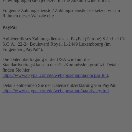
Einwilligungen sind jederzeit für die Zukunft widerrufbar.
Folgende Zahlungsdienste / Zahlungsdienstleister setzen wir im
Rahmen dieser Website ein:
PayPal
Anbieter dieses Zahlungsdienstes ist PayPal (Europe) S.à.r.l. et Cie,
S.C.A., 22-24 Boulevard Royal, L-2449 Luxembourg (im
Folgenden „PayPal“).
Die Datenübertragung in die USA wird auf die
Standardvertragsklauseln der EU-Kommission gestützt. Details
finden Sie hier:
https://www.paypal.com/de/webapps/mpp/ua/pocpsa-full
.
Details entnehmen Sie der Datenschutzerklärung von PayPal:
https://www.paypal.com/de/webapps/mpp/ua/privacy-full
.