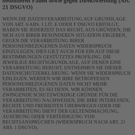
besonderen Fällen sowie gegen Direktwerbung (Art.
21 DSGVO)
WENN DIE DATENVERARBEITUNG AUF GRUNDLAGE
VON ART. 6 ABS. 1 LIT. E ODER F DSGVO ERFOLGT,
HABEN SIE JEDERZEIT DAS RECHT, AUS GRÜNDEN, DIE
SICH AUS IHRER BESONDEREN SITUATION ERGEBEN,
GEGEN DIE VERARBEITUNG IHRER
PERSONENBEZOGENEN DATEN WIDERSPRUCH
EINZULEGEN; DIES GILT AUCH FÜR EIN AUF DIESE
BESTIMMUNGEN GESTÜTZTES PROFILING. DIE
JEWEILIGE RECHTSGRUNDLAGE, AUF DENEN EINE
VERARBEITUNG BERUHT, ENTNEHMEN SIE DIESER
DATENSCHUTZERKLÄRUNG. WENN SIE WIDERSPRUCH
EINLEGEN, WERDEN WIR IHRE BETROFFENEN
PERSONENBEZOGENEN DATEN NICHT MEHR
VERARBEITEN, ES SEI DENN, WIR KÖNNEN
ZWINGENDE SCHUTZWÜRDIGE GRÜNDE FÜR DIE
VERARBEITUNG NACHWEISEN, DIE IHRE INTERESSEN,
RECHTE UND FREIHEITEN ÜBERWIEGEN ODER DIE
VERARBEITUNG DIENT DER GELTENDMACHUNG,
AUSÜBUNG ODER VERTEIDIGUNG VON
RECHTSANSPRÜCHEN (WIDERSPRUCH NACH ART. 21
ABS. 1 DSGVO).