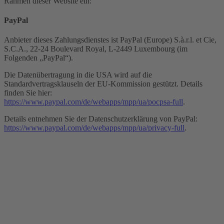
Rahmen dieser Website ein:
PayPal
Anbieter dieses Zahlungsdienstes ist PayPal (Europe) S.à.r.l. et Cie,
S.C.A., 22-24 Boulevard Royal, L-2449 Luxembourg (im
Folgenden „PayPal“).
Die Datenübertragung in die USA wird auf die
Standardvertragsklauseln der EU-Kommission gestützt. Details
finden Sie hier:
https://www.paypal.com/de/webapps/mpp/ua/pocpsa-full
.
Details entnehmen Sie der Datenschutzerklärung von PayPal:
https://www.paypal.com/de/webapps/mpp/ua/privacy-full
.