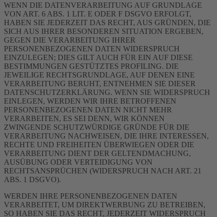
WENN DIE DATENVERARBEITUNG AUF GRUNDLAGE
VON ART. 6 ABS. 1 LIT. E ODER F DSGVO ERFOLGT,
HABEN SIE JEDERZEIT DAS RECHT, AUS GRÜNDEN, DIE
SICH AUS IHRER BESONDEREN SITUATION ERGEBEN,
GEGEN DIE VERARBEITUNG IHRER
PERSONENBEZOGENEN DATEN WIDERSPRUCH
EINZULEGEN; DIES GILT AUCH FÜR EIN AUF DIESE
BESTIMMUNGEN GESTÜTZTES PROFILING. DIE
JEWEILIGE RECHTSGRUNDLAGE, AUF DENEN EINE
VERARBEITUNG BERUHT, ENTNEHMEN SIE DIESER
DATENSCHUTZERKLÄRUNG. WENN SIE WIDERSPRUCH
EINLEGEN, WERDEN WIR IHRE BETROFFENEN
PERSONENBEZOGENEN DATEN NICHT MEHR
VERARBEITEN, ES SEI DENN, WIR KÖNNEN
ZWINGENDE SCHUTZWÜRDIGE GRÜNDE FÜR DIE
VERARBEITUNG NACHWEISEN, DIE IHRE INTERESSEN,
RECHTE UND FREIHEITEN ÜBERWIEGEN ODER DIE
VERARBEITUNG DIENT DER GELTENDMACHUNG,
AUSÜBUNG ODER VERTEIDIGUNG VON
RECHTSANSPRÜCHEN (WIDERSPRUCH NACH ART. 21
ABS. 1 DSGVO).
WERDEN IHRE PERSONENBEZOGENEN DATEN
VERARBEITET, UM DIREKTWERBUNG ZU BETREIBEN,
SO HABEN SIE DAS RECHT, JEDERZEIT WIDERSPRUCH