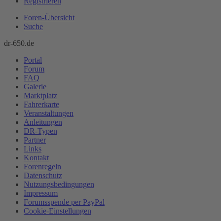
Registrieren
Foren-Übersicht
Suche
dr-650.de
Portal
Forum
FAQ
Galerie
Marktplatz
Fahrerkarte
Veranstaltungen
Anleitungen
DR-Typen
Partner
Links
Kontakt
Forenregeln
Datenschutz
Nutzungsbedingungen
Impressum
Forumsspende per PayPal
Cookie-Einstellungen