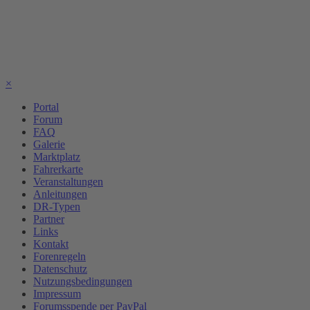
×
Portal
Forum
FAQ
Galerie
Marktplatz
Fahrerkarte
Veranstaltungen
Anleitungen
DR-Typen
Partner
Links
Kontakt
Forenregeln
Datenschutz
Nutzungsbedingungen
Impressum
Forumsspende per PayPal