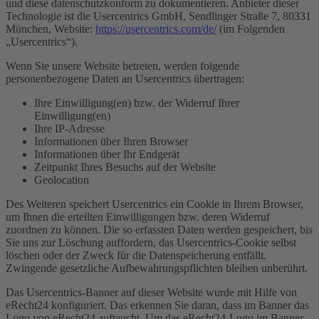
und diese datenschutzkonform zu dokumentieren. Anbieter dieser
Technologie ist die Usercentrics GmbH, Sendlinger Straße 7, 80331
München, Website:
https://usercentrics.com/de/
(im Folgenden
„Usercentrics“).
Wenn Sie unsere Website betreten, werden folgende
personenbezogene Daten an Usercentrics übertragen:
Ihre Einwilligung(en) bzw. der Widerruf Ihrer
Einwilligung(en)
Ihre IP-Adresse
Informationen über Ihren Browser
Informationen über Ihr Endgerät
Zeitpunkt Ihres Besuchs auf der Website
Geolocation
Des Weiteren speichert Usercentrics ein Cookie in Ihrem Browser,
um Ihnen die erteilten Einwilligungen bzw. deren Widerruf
zuordnen zu können. Die so erfassten Daten werden gespeichert, bis
Sie uns zur Löschung auffordern, das Usercentrics-Cookie selbst
löschen oder der Zweck für die Datenspeicherung entfällt.
Zwingende gesetzliche Aufbewahrungspflichten bleiben unberührt.
Das Usercentrics-Banner auf dieser Website wurde mit Hilfe von
eRecht24 konfiguriert. Das erkennen Sie daran, dass im Banner das
Logo von eRecht24 auftaucht. Um das eRecht24-Logo im Banner