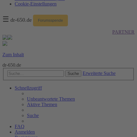
Cookie-Einstellungen
☰
dr-650.de
Forumsspende
PARTNER
Zum Inhalt
dr-650.de
Erweiterte Suche
Suche
Schnellzugriff
Unbeantwortete Themen
Aktive Themen
Suche
FAQ
Anmelden