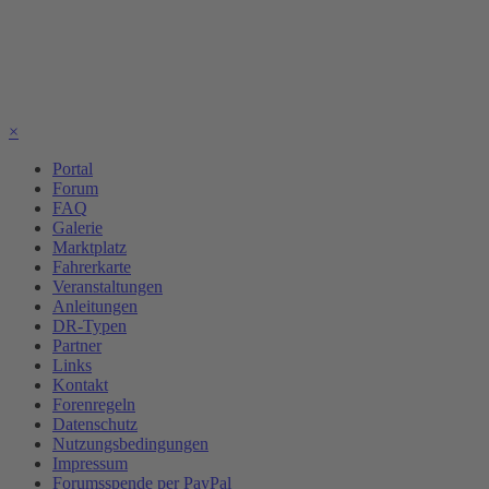
×
Portal
Forum
FAQ
Galerie
Marktplatz
Fahrerkarte
Veranstaltungen
Anleitungen
DR-Typen
Partner
Links
Kontakt
Forenregeln
Datenschutz
Nutzungsbedingungen
Impressum
Forumsspende per PayPal