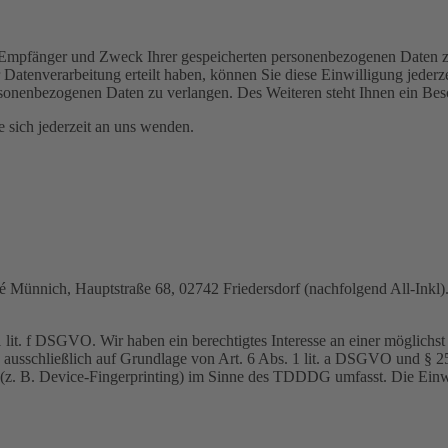
t, Empfänger und Zweck Ihrer gespeicherten personenbezogenen Daten z
Datenverarbeitung erteilt haben, können Sie diese Einwilligung jederz
sonenbezogenen Daten zu verlangen. Des Weiteren steht Ihnen ein Besc
sich jederzeit an uns wenden.
nnich, Hauptstraße 68, 02742 Friedersdorf (nachfolgend All-Inkl). 
lit. f DSGVO. Wir haben ein berechtigtes Interesse an einer möglichst 
ng ausschließlich auf Grundlage von Art. 6 Abs. 1 lit. a DSGVO und §
(z. B. Device-Fingerprinting) im Sinne des TDDDG umfasst. Die Einwill