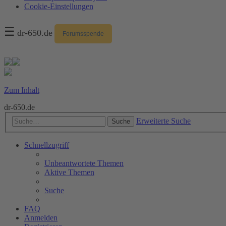
Cookie-Einstellungen
☰
dr-650.de
Forumsspende
Zum Inhalt
dr-650.de
Erweiterte Suche
Suche
Schnellzugriff
Unbeantwortete Themen
Aktive Themen
Suche
FAQ
Anmelden