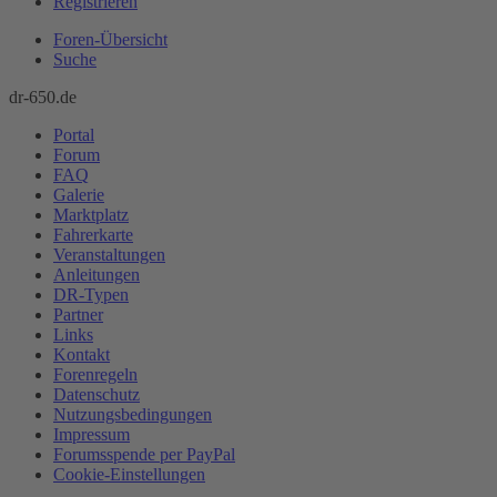
Registrieren
Foren-Übersicht
Suche
dr-650.de
Portal
Forum
FAQ
Galerie
Marktplatz
Fahrerkarte
Veranstaltungen
Anleitungen
DR-Typen
Partner
Links
Kontakt
Forenregeln
Datenschutz
Nutzungsbedingungen
Impressum
Forumsspende per PayPal
Cookie-Einstellungen