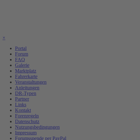
×
Portal
Forum
FAQ
Galerie
Marktplatz
Fahrerkarte
Veranstaltungen
Anleitungen
DR-Typen
Partner
Links
Kontakt
Forenregeln
Datenschutz
Nutzungsbedingungen
Impressum
Forumsspende per PayPal