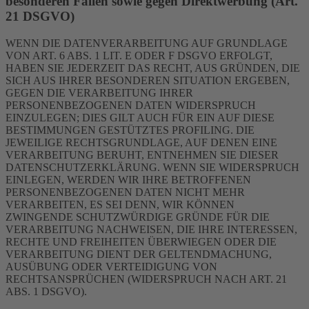
besonderen Fällen sowie gegen Direktwerbung (Art.
21 DSGVO)
WENN DIE DATENVERARBEITUNG AUF GRUNDLAGE
VON ART. 6 ABS. 1 LIT. E ODER F DSGVO ERFOLGT,
HABEN SIE JEDERZEIT DAS RECHT, AUS GRÜNDEN, DIE
SICH AUS IHRER BESONDEREN SITUATION ERGEBEN,
GEGEN DIE VERARBEITUNG IHRER
PERSONENBEZOGENEN DATEN WIDERSPRUCH
EINZULEGEN; DIES GILT AUCH FÜR EIN AUF DIESE
BESTIMMUNGEN GESTÜTZTES PROFILING. DIE
JEWEILIGE RECHTSGRUNDLAGE, AUF DENEN EINE
VERARBEITUNG BERUHT, ENTNEHMEN SIE DIESER
DATENSCHUTZERKLÄRUNG. WENN SIE WIDERSPRUCH
EINLEGEN, WERDEN WIR IHRE BETROFFENEN
PERSONENBEZOGENEN DATEN NICHT MEHR
VERARBEITEN, ES SEI DENN, WIR KÖNNEN
ZWINGENDE SCHUTZWÜRDIGE GRÜNDE FÜR DIE
VERARBEITUNG NACHWEISEN, DIE IHRE INTERESSEN,
RECHTE UND FREIHEITEN ÜBERWIEGEN ODER DIE
VERARBEITUNG DIENT DER GELTENDMACHUNG,
AUSÜBUNG ODER VERTEIDIGUNG VON
RECHTSANSPRÜCHEN (WIDERSPRUCH NACH ART. 21
ABS. 1 DSGVO).