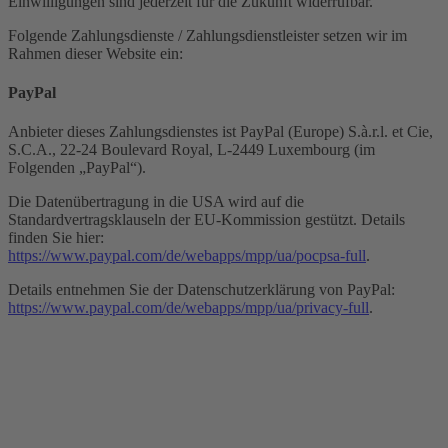
Einwilligungen sind jederzeit für die Zukunft widerrufbar.
Folgende Zahlungsdienste / Zahlungsdienstleister setzen wir im
Rahmen dieser Website ein:
PayPal
Anbieter dieses Zahlungsdienstes ist PayPal (Europe) S.à.r.l. et Cie,
S.C.A., 22-24 Boulevard Royal, L-2449 Luxembourg (im
Folgenden „PayPal“).
Die Datenübertragung in die USA wird auf die
Standardvertragsklauseln der EU-Kommission gestützt. Details
finden Sie hier:
https://www.paypal.com/de/webapps/mpp/ua/pocpsa-full
.
Details entnehmen Sie der Datenschutzerklärung von PayPal:
https://www.paypal.com/de/webapps/mpp/ua/privacy-full
.