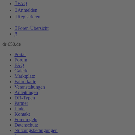
FAQ
Anmelden
Registrieren
Foren-Übersicht
Suche
dr-650.de
Portal
Forum
FAQ
Galerie
Marktplatz
Fahrerkarte
Veranstaltungen
Anleitungen
DR-Typen
Partner
Links
Kontakt
Forenregeln
Datenschutz
Nutzungsbedingungen