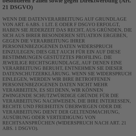
besonderen Fällen sowie gegen Direktwerbung (Art.
21 DSGVO)
WENN DIE DATENVERARBEITUNG AUF GRUNDLAGE
VON ART. 6 ABS. 1 LIT. E ODER F DSGVO ERFOLGT,
HABEN SIE JEDERZEIT DAS RECHT, AUS GRÜNDEN, DIE
SICH AUS IHRER BESONDEREN SITUATION ERGEBEN,
GEGEN DIE VERARBEITUNG IHRER
PERSONENBEZOGENEN DATEN WIDERSPRUCH
EINZULEGEN; DIES GILT AUCH FÜR EIN AUF DIESE
BESTIMMUNGEN GESTÜTZTES PROFILING. DIE
JEWEILIGE RECHTSGRUNDLAGE, AUF DENEN EINE
VERARBEITUNG BERUHT, ENTNEHMEN SIE DIESER
DATENSCHUTZERKLÄRUNG. WENN SIE WIDERSPRUCH
EINLEGEN, WERDEN WIR IHRE BETROFFENEN
PERSONENBEZOGENEN DATEN NICHT MEHR
VERARBEITEN, ES SEI DENN, WIR KÖNNEN
ZWINGENDE SCHUTZWÜRDIGE GRÜNDE FÜR DIE
VERARBEITUNG NACHWEISEN, DIE IHRE INTERESSEN,
RECHTE UND FREIHEITEN ÜBERWIEGEN ODER DIE
VERARBEITUNG DIENT DER GELTENDMACHUNG,
AUSÜBUNG ODER VERTEIDIGUNG VON
RECHTSANSPRÜCHEN (WIDERSPRUCH NACH ART. 21
ABS. 1 DSGVO).