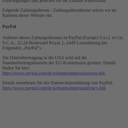
Einwilligungen sind jederzeit für die Zukunft widerrufbar.
Folgende Zahlungsdienste / Zahlungsdienstleister setzen wir im
Rahmen dieser Website ein:
PayPal
Anbieter dieses Zahlungsdienstes ist PayPal (Europe) S.à.r.l. et Cie,
S.C.A., 22-24 Boulevard Royal, L-2449 Luxembourg (im
Folgenden „PayPal“).
Die Datenübertragung in die USA wird auf die
Standardvertragsklauseln der EU-Kommission gestützt. Details
finden Sie hier:
https://www.paypal.com/de/webapps/mpp/ua/pocpsa-full
.
Details entnehmen Sie der Datenschutzerklärung von PayPal:
https://www.paypal.com/de/webapps/mpp/ua/privacy-full
.