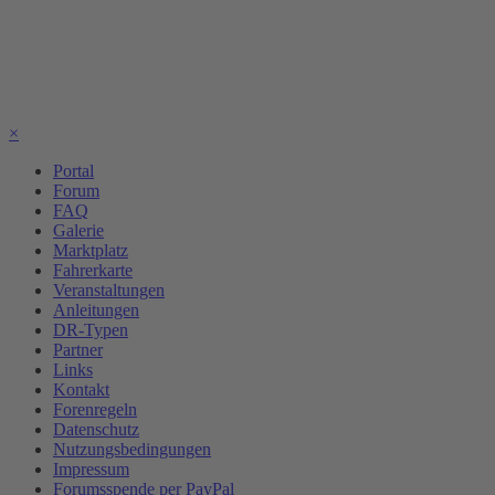
×
Portal
Forum
FAQ
Galerie
Marktplatz
Fahrerkarte
Veranstaltungen
Anleitungen
DR-Typen
Partner
Links
Kontakt
Forenregeln
Datenschutz
Nutzungsbedingungen
Impressum
Forumsspende per PayPal