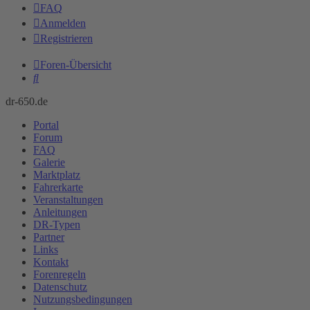
FAQ
Anmelden
Registrieren
Foren-Übersicht
Suche
dr-650.de
Portal
Forum
FAQ
Galerie
Marktplatz
Fahrerkarte
Veranstaltungen
Anleitungen
DR-Typen
Partner
Links
Kontakt
Forenregeln
Datenschutz
Nutzungsbedingungen