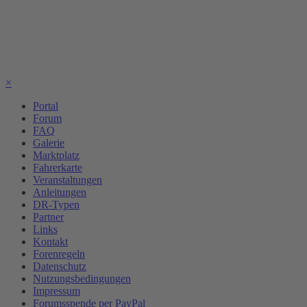
×
Portal
Forum
FAQ
Galerie
Marktplatz
Fahrerkarte
Veranstaltungen
Anleitungen
DR-Typen
Partner
Links
Kontakt
Forenregeln
Datenschutz
Nutzungsbedingungen
Impressum
Forumsspende per PayPal