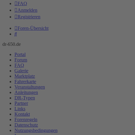
FAQ
Anmelden
Registrieren
Foren-Übersicht
Suche
dr-650.de
Portal
Forum
FAQ
Galerie
Marktplatz
Fahrerkarte
Veranstaltungen
Anleitungen
DR-Typen
Partner
Links
Kontakt
Forenregeln
Datenschutz
Nutzungsbedingungen