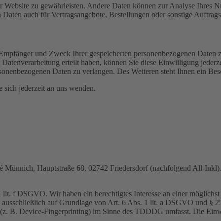
 der Website zu gewährleisten. Andere Daten können zur Analyse Ihres 
Daten auch für Vertragsangebote, Bestellungen oder sonstige Auftragsa
t, Empfänger und Zweck Ihrer gespeicherten personenbezogenen Daten z
Datenverarbeitung erteilt haben, können Sie diese Einwilligung jederz
sonenbezogenen Daten zu verlangen. Des Weiteren steht Ihnen ein Besc
sich jederzeit an uns wenden.
nnich, Hauptstraße 68, 02742 Friedersdorf (nachfolgend All-Inkl). 
lit. f DSGVO. Wir haben ein berechtigtes Interesse an einer möglichst 
ng ausschließlich auf Grundlage von Art. 6 Abs. 1 lit. a DSGVO und §
(z. B. Device-Fingerprinting) im Sinne des TDDDG umfasst. Die Einwill