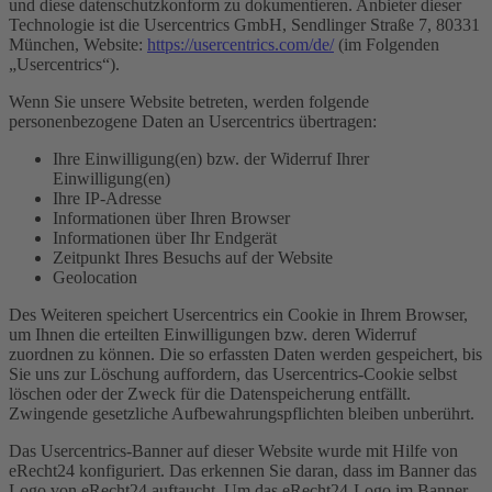
und diese datenschutzkonform zu dokumentieren. Anbieter dieser
Technologie ist die Usercentrics GmbH, Sendlinger Straße 7, 80331
München, Website:
https://usercentrics.com/de/
(im Folgenden
„Usercentrics“).
Wenn Sie unsere Website betreten, werden folgende
personenbezogene Daten an Usercentrics übertragen:
Ihre Einwilligung(en) bzw. der Widerruf Ihrer
Einwilligung(en)
Ihre IP-Adresse
Informationen über Ihren Browser
Informationen über Ihr Endgerät
Zeitpunkt Ihres Besuchs auf der Website
Geolocation
Des Weiteren speichert Usercentrics ein Cookie in Ihrem Browser,
um Ihnen die erteilten Einwilligungen bzw. deren Widerruf
zuordnen zu können. Die so erfassten Daten werden gespeichert, bis
Sie uns zur Löschung auffordern, das Usercentrics-Cookie selbst
löschen oder der Zweck für die Datenspeicherung entfällt.
Zwingende gesetzliche Aufbewahrungspflichten bleiben unberührt.
Das Usercentrics-Banner auf dieser Website wurde mit Hilfe von
eRecht24 konfiguriert. Das erkennen Sie daran, dass im Banner das
Logo von eRecht24 auftaucht. Um das eRecht24-Logo im Banner