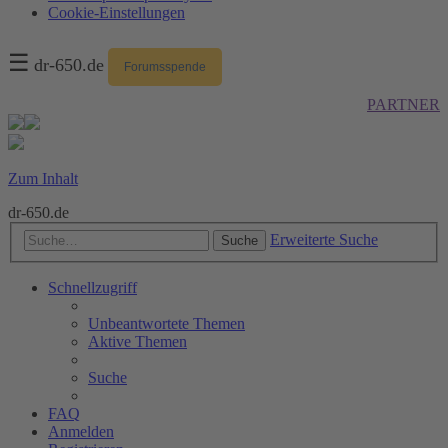
Cookie-Einstellungen
☰
dr-650.de
Forumsspende
PARTNER
Zum Inhalt
dr-650.de
Erweiterte Suche
Suche
Schnellzugriff
Unbeantwortete Themen
Aktive Themen
Suche
FAQ
Anmelden