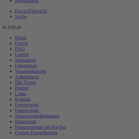
Registrieren
Foren-Übersicht
Suche
dr-650.de
Portal
Forum
FAQ
Galerie
Marktplatz
Fahrerkarte
Veranstaltungen
Anleitungen
DR-Typen
Partner
Links
Kontakt
Forenregeln
Datenschutz
Nutzungsbedingungen
Impressum
Forumsspende per PayPal
Cookie-Einstellungen