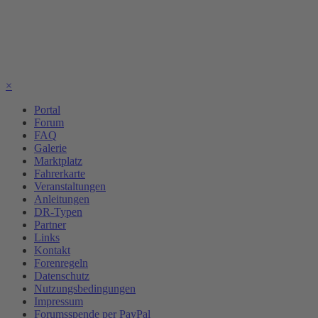
×
Portal
Forum
FAQ
Galerie
Marktplatz
Fahrerkarte
Veranstaltungen
Anleitungen
DR-Typen
Partner
Links
Kontakt
Forenregeln
Datenschutz
Nutzungsbedingungen
Impressum
Forumsspende per PayPal