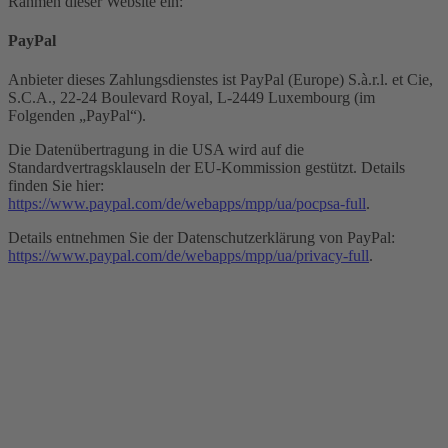
Rahmen dieser Website ein:
PayPal
Anbieter dieses Zahlungsdienstes ist PayPal (Europe) S.à.r.l. et Cie,
S.C.A., 22-24 Boulevard Royal, L-2449 Luxembourg (im
Folgenden „PayPal“).
Die Datenübertragung in die USA wird auf die
Standardvertragsklauseln der EU-Kommission gestützt. Details
finden Sie hier:
https://www.paypal.com/de/webapps/mpp/ua/pocpsa-full
.
Details entnehmen Sie der Datenschutzerklärung von PayPal:
https://www.paypal.com/de/webapps/mpp/ua/privacy-full
.