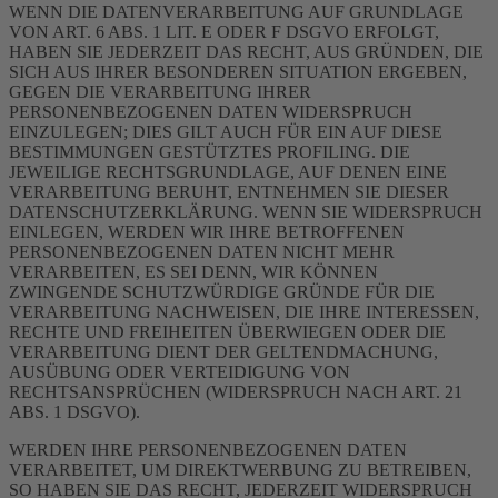
WENN DIE DATENVERARBEITUNG AUF GRUNDLAGE
VON ART. 6 ABS. 1 LIT. E ODER F DSGVO ERFOLGT,
HABEN SIE JEDERZEIT DAS RECHT, AUS GRÜNDEN, DIE
SICH AUS IHRER BESONDEREN SITUATION ERGEBEN,
GEGEN DIE VERARBEITUNG IHRER
PERSONENBEZOGENEN DATEN WIDERSPRUCH
EINZULEGEN; DIES GILT AUCH FÜR EIN AUF DIESE
BESTIMMUNGEN GESTÜTZTES PROFILING. DIE
JEWEILIGE RECHTSGRUNDLAGE, AUF DENEN EINE
VERARBEITUNG BERUHT, ENTNEHMEN SIE DIESER
DATENSCHUTZERKLÄRUNG. WENN SIE WIDERSPRUCH
EINLEGEN, WERDEN WIR IHRE BETROFFENEN
PERSONENBEZOGENEN DATEN NICHT MEHR
VERARBEITEN, ES SEI DENN, WIR KÖNNEN
ZWINGENDE SCHUTZWÜRDIGE GRÜNDE FÜR DIE
VERARBEITUNG NACHWEISEN, DIE IHRE INTERESSEN,
RECHTE UND FREIHEITEN ÜBERWIEGEN ODER DIE
VERARBEITUNG DIENT DER GELTENDMACHUNG,
AUSÜBUNG ODER VERTEIDIGUNG VON
RECHTSANSPRÜCHEN (WIDERSPRUCH NACH ART. 21
ABS. 1 DSGVO).
WERDEN IHRE PERSONENBEZOGENEN DATEN
VERARBEITET, UM DIREKTWERBUNG ZU BETREIBEN,
SO HABEN SIE DAS RECHT, JEDERZEIT WIDERSPRUCH