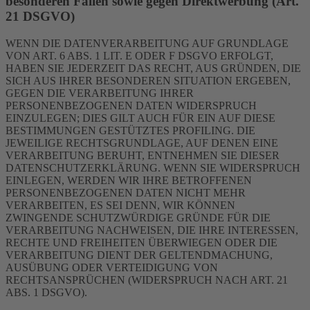
besonderen Fällen sowie gegen Direktwerbung (Art.
21 DSGVO)
WENN DIE DATENVERARBEITUNG AUF GRUNDLAGE
VON ART. 6 ABS. 1 LIT. E ODER F DSGVO ERFOLGT,
HABEN SIE JEDERZEIT DAS RECHT, AUS GRÜNDEN, DIE
SICH AUS IHRER BESONDEREN SITUATION ERGEBEN,
GEGEN DIE VERARBEITUNG IHRER
PERSONENBEZOGENEN DATEN WIDERSPRUCH
EINZULEGEN; DIES GILT AUCH FÜR EIN AUF DIESE
BESTIMMUNGEN GESTÜTZTES PROFILING. DIE
JEWEILIGE RECHTSGRUNDLAGE, AUF DENEN EINE
VERARBEITUNG BERUHT, ENTNEHMEN SIE DIESER
DATENSCHUTZERKLÄRUNG. WENN SIE WIDERSPRUCH
EINLEGEN, WERDEN WIR IHRE BETROFFENEN
PERSONENBEZOGENEN DATEN NICHT MEHR
VERARBEITEN, ES SEI DENN, WIR KÖNNEN
ZWINGENDE SCHUTZWÜRDIGE GRÜNDE FÜR DIE
VERARBEITUNG NACHWEISEN, DIE IHRE INTERESSEN,
RECHTE UND FREIHEITEN ÜBERWIEGEN ODER DIE
VERARBEITUNG DIENT DER GELTENDMACHUNG,
AUSÜBUNG ODER VERTEIDIGUNG VON
RECHTSANSPRÜCHEN (WIDERSPRUCH NACH ART. 21
ABS. 1 DSGVO).