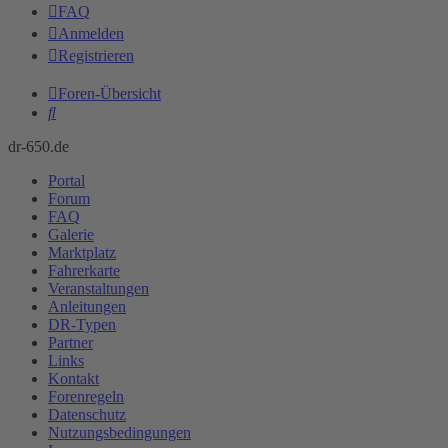
FAQ
Anmelden
Registrieren
Foren-Übersicht
Suche
dr-650.de
Portal
Forum
FAQ
Galerie
Marktplatz
Fahrerkarte
Veranstaltungen
Anleitungen
DR-Typen
Partner
Links
Kontakt
Forenregeln
Datenschutz
Nutzungsbedingungen