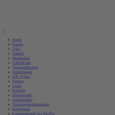
×
Portal
Forum
FAQ
Galerie
Marktplatz
Fahrerkarte
Veranstaltungen
Anleitungen
DR-Typen
Partner
Links
Kontakt
Forenregeln
Datenschutz
Nutzungsbedingungen
Impressum
Forumsspende per PayPal