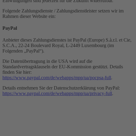
Einwilligungen sind jederzeit für die Zukunft widerrufbar.
Folgende Zahlungsdienste / Zahlungsdienstleister setzen wir im
Rahmen dieser Website ein:
PayPal
Anbieter dieses Zahlungsdienstes ist PayPal (Europe) S.à.r.l. et Cie,
S.C.A., 22-24 Boulevard Royal, L-2449 Luxembourg (im
Folgenden „PayPal“).
Die Datenübertragung in die USA wird auf die
Standardvertragsklauseln der EU-Kommission gestützt. Details
finden Sie hier:
https://www.paypal.com/de/webapps/mpp/ua/pocpsa-full
.
Details entnehmen Sie der Datenschutzerklärung von PayPal:
https://www.paypal.com/de/webapps/mpp/ua/privacy-full
.