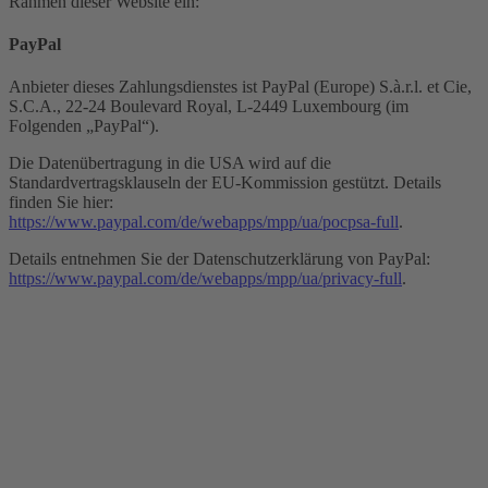
Rahmen dieser Website ein:
PayPal
Anbieter dieses Zahlungsdienstes ist PayPal (Europe) S.à.r.l. et Cie,
S.C.A., 22-24 Boulevard Royal, L-2449 Luxembourg (im
Folgenden „PayPal“).
Die Datenübertragung in die USA wird auf die
Standardvertragsklauseln der EU-Kommission gestützt. Details
finden Sie hier:
https://www.paypal.com/de/webapps/mpp/ua/pocpsa-full
.
Details entnehmen Sie der Datenschutzerklärung von PayPal:
https://www.paypal.com/de/webapps/mpp/ua/privacy-full
.