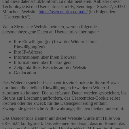
und diese datenschutzkonform zu dokumentieren. Anbieter dieser
Technologie ist die Usercentrics GmbH, Sendlinger Straße 7, 80331
München, Website:
https://usercentrics.com/de/
(im Folgenden
„Usercentrics“).
Wenn Sie unsere Website betreten, werden folgende
personenbezogene Daten an Usercentrics übertragen:
Ihre Einwilligung(en) bzw. der Widerruf Ihrer
Einwilligung(en)
Ihre IP-Adresse
Informationen über Ihren Browser
Informationen über Ihr Endgerät
Zeitpunkt Ihres Besuchs auf der Website
Geolocation
Des Weiteren speichert Usercentrics ein Cookie in Ihrem Browser,
um Ihnen die erteilten Einwilligungen bzw. deren Widerruf
zuordnen zu können. Die so erfassten Daten werden gespeichert, bis
Sie uns zur Löschung auffordern, das Usercentrics-Cookie selbst
löschen oder der Zweck für die Datenspeicherung entfällt.
Zwingende gesetzliche Aufbewahrungspflichten bleiben unberührt.
Das Usercentrics-Banner auf dieser Website wurde mit Hilfe von
eRecht24 konfiguriert. Das erkennen Sie daran, dass im Banner das
Logo von eRecht24 auftaucht. Um das eRecht24-Logo im Banner