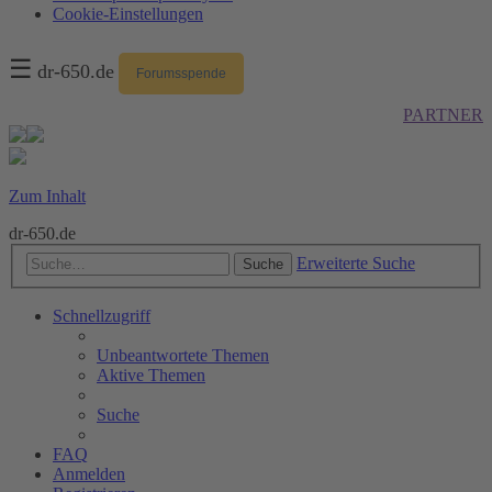
Cookie-Einstellungen
☰
dr-650.de
Forumsspende
PARTNER
Zum Inhalt
dr-650.de
Erweiterte Suche
Suche
Schnellzugriff
Unbeantwortete Themen
Aktive Themen
Suche
FAQ
Anmelden