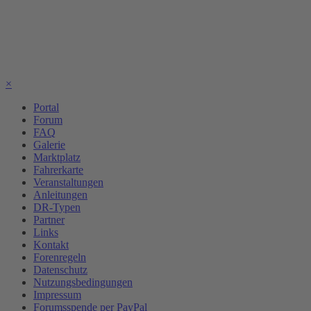
×
Portal
Forum
FAQ
Galerie
Marktplatz
Fahrerkarte
Veranstaltungen
Anleitungen
DR-Typen
Partner
Links
Kontakt
Forenregeln
Datenschutz
Nutzungsbedingungen
Impressum
Forumsspende per PayPal