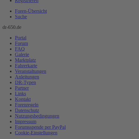
Registrieren
Foren-Übersicht
Suche
dr-650.de
Portal
Forum
FAQ
Galerie
Marktplatz
Fahrerkarte
Veranstaltungen
Anleitungen
DR-Typen
Partner
Links
Kontakt
Forenregeln
Datenschutz
Nutzungsbedingungen
Impressum
Forumsspende per PayPal
Cookie-Einstellungen