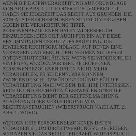
WENN DIE DATENVERARBEITUNG AUF GRUNDLAGE
VON ART. 6 ABS. 1 LIT. E ODER F DSGVO ERFOLGT,
HABEN SIE JEDERZEIT DAS RECHT, AUS GRÜNDEN, DIE
SICH AUS IHRER BESONDEREN SITUATION ERGEBEN,
GEGEN DIE VERARBEITUNG IHRER
PERSONENBEZOGENEN DATEN WIDERSPRUCH
EINZULEGEN; DIES GILT AUCH FÜR EIN AUF DIESE
BESTIMMUNGEN GESTÜTZTES PROFILING. DIE
JEWEILIGE RECHTSGRUNDLAGE, AUF DENEN EINE
VERARBEITUNG BERUHT, ENTNEHMEN SIE DIESER
DATENSCHUTZERKLÄRUNG. WENN SIE WIDERSPRUCH
EINLEGEN, WERDEN WIR IHRE BETROFFENEN
PERSONENBEZOGENEN DATEN NICHT MEHR
VERARBEITEN, ES SEI DENN, WIR KÖNNEN
ZWINGENDE SCHUTZWÜRDIGE GRÜNDE FÜR DIE
VERARBEITUNG NACHWEISEN, DIE IHRE INTERESSEN,
RECHTE UND FREIHEITEN ÜBERWIEGEN ODER DIE
VERARBEITUNG DIENT DER GELTENDMACHUNG,
AUSÜBUNG ODER VERTEIDIGUNG VON
RECHTSANSPRÜCHEN (WIDERSPRUCH NACH ART. 21
ABS. 1 DSGVO).
WERDEN IHRE PERSONENBEZOGENEN DATEN
VERARBEITET, UM DIREKTWERBUNG ZU BETREIBEN,
SO HABEN SIE DAS RECHT, JEDERZEIT WIDERSPRUCH