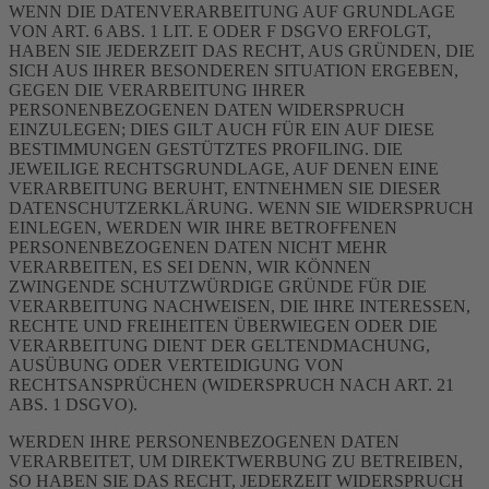
WENN DIE DATENVERARBEITUNG AUF GRUNDLAGE
VON ART. 6 ABS. 1 LIT. E ODER F DSGVO ERFOLGT,
HABEN SIE JEDERZEIT DAS RECHT, AUS GRÜNDEN, DIE
SICH AUS IHRER BESONDEREN SITUATION ERGEBEN,
GEGEN DIE VERARBEITUNG IHRER
PERSONENBEZOGENEN DATEN WIDERSPRUCH
EINZULEGEN; DIES GILT AUCH FÜR EIN AUF DIESE
BESTIMMUNGEN GESTÜTZTES PROFILING. DIE
JEWEILIGE RECHTSGRUNDLAGE, AUF DENEN EINE
VERARBEITUNG BERUHT, ENTNEHMEN SIE DIESER
DATENSCHUTZERKLÄRUNG. WENN SIE WIDERSPRUCH
EINLEGEN, WERDEN WIR IHRE BETROFFENEN
PERSONENBEZOGENEN DATEN NICHT MEHR
VERARBEITEN, ES SEI DENN, WIR KÖNNEN
ZWINGENDE SCHUTZWÜRDIGE GRÜNDE FÜR DIE
VERARBEITUNG NACHWEISEN, DIE IHRE INTERESSEN,
RECHTE UND FREIHEITEN ÜBERWIEGEN ODER DIE
VERARBEITUNG DIENT DER GELTENDMACHUNG,
AUSÜBUNG ODER VERTEIDIGUNG VON
RECHTSANSPRÜCHEN (WIDERSPRUCH NACH ART. 21
ABS. 1 DSGVO).
WERDEN IHRE PERSONENBEZOGENEN DATEN
VERARBEITET, UM DIREKTWERBUNG ZU BETREIBEN,
SO HABEN SIE DAS RECHT, JEDERZEIT WIDERSPRUCH