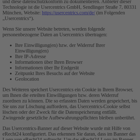
und diese datenschutzkonform zu dokumentieren. Anbieter dieser
Technologie ist die Usercentrics GmbH, Sendlinger Straße 7, 80331
München, Website:
https://usercentrics.com/de/
(im Folgenden
„Usercentrics“).
Wenn Sie unsere Website betreten, werden folgende
personenbezogene Daten an Usercentrics übertragen:
Ihre Einwilligung(en) bzw. der Widerruf Ihrer
Einwilligung(en)
Ihre IP-Adresse
Informationen über Ihren Browser
Informationen über Ihr Endgerät
Zeitpunkt Ihres Besuchs auf der Website
Geolocation
Des Weiteren speichert Usercentrics ein Cookie in Ihrem Browser,
um Ihnen die erteilten Einwilligungen bzw. deren Widerruf
zuordnen zu können. Die so erfassten Daten werden gespeichert, bis
Sie uns zur Löschung auffordern, das Usercentrics-Cookie selbst
löschen oder der Zweck für die Datenspeicherung entfällt.
Zwingende gesetzliche Aufbewahrungspflichten bleiben unberührt.
Das Usercentrics-Banner auf dieser Website wurde mit Hilfe von
eRecht24 konfiguriert. Das erkennen Sie daran, dass im Banner das
Logo von eRecht24 auftaucht. Um das eRecht24-Logo im Banner