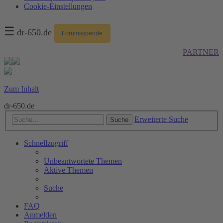
Cookie-Einstellungen
☰
dr-650.de
Forumsspende
PARTNER
Zum Inhalt
dr-650.de
Erweiterte Suche
Suche
Schnellzugriff
Unbeantwortete Themen
Aktive Themen
Suche
FAQ
Anmelden