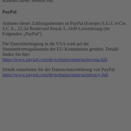
Rahmen dieser Website ein:
PayPal
Anbieter dieses Zahlungsdienstes ist PayPal (Europe) S.à.r.l. et Cie,
S.C.A., 22-24 Boulevard Royal, L-2449 Luxembourg (im
Folgenden „PayPal“).
Die Datenübertragung in die USA wird auf die
Standardvertragsklauseln der EU-Kommission gestützt. Details
finden Sie hier:
https://www.paypal.com/de/webapps/mpp/ua/pocpsa-full
.
Details entnehmen Sie der Datenschutzerklärung von PayPal:
https://www.paypal.com/de/webapps/mpp/ua/privacy-full
.