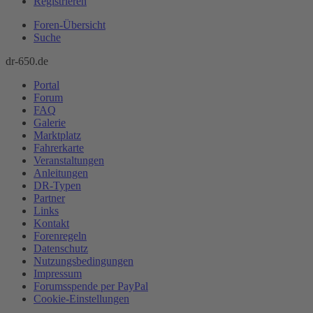
Registrieren
Foren-Übersicht
Suche
dr-650.de
Portal
Forum
FAQ
Galerie
Marktplatz
Fahrerkarte
Veranstaltungen
Anleitungen
DR-Typen
Partner
Links
Kontakt
Forenregeln
Datenschutz
Nutzungsbedingungen
Impressum
Forumsspende per PayPal
Cookie-Einstellungen