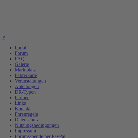
×
Portal
Forum
FAQ
Galerie
Marktplatz
Fahrerkarte
Veranstaltungen
Anleitungen
DR-Typen
Partner
Links
Kontakt
Forenregeln
Datenschutz
Nutzungsbedingungen
Impressum
Forumsspende per PayPal