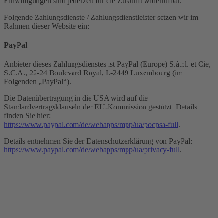
Einwilligungen sind jederzeit für die Zukunft widerrufbar.
Folgende Zahlungsdienste / Zahlungsdienstleister setzen wir im
Rahmen dieser Website ein:
PayPal
Anbieter dieses Zahlungsdienstes ist PayPal (Europe) S.à.r.l. et Cie,
S.C.A., 22-24 Boulevard Royal, L-2449 Luxembourg (im
Folgenden „PayPal“).
Die Datenübertragung in die USA wird auf die
Standardvertragsklauseln der EU-Kommission gestützt. Details
finden Sie hier:
https://www.paypal.com/de/webapps/mpp/ua/pocpsa-full
.
Details entnehmen Sie der Datenschutzerklärung von PayPal:
https://www.paypal.com/de/webapps/mpp/ua/privacy-full
.