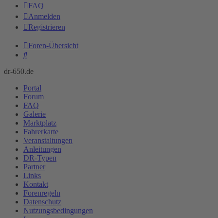
FAQ
Anmelden
Registrieren
Foren-Übersicht
Suche
dr-650.de
Portal
Forum
FAQ
Galerie
Marktplatz
Fahrerkarte
Veranstaltungen
Anleitungen
DR-Typen
Partner
Links
Kontakt
Forenregeln
Datenschutz
Nutzungsbedingungen