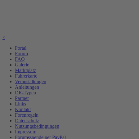
×
Portal
Forum
FAQ
Galerie
Marktplatz
Fahrerkarte
Veranstaltungen
Anleitungen
DR-Typen
Partner
Links
Kontakt
Forenregeln
Datenschutz
Nutzungsbedingungen
Impressum
Forumsspende per PayPal