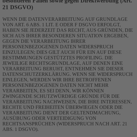
besonderen Fällen sowie gegen Direktwerbung (Art.
21 DSGVO)
WENN DIE DATENVERARBEITUNG AUF GRUNDLAGE
VON ART. 6 ABS. 1 LIT. E ODER F DSGVO ERFOLGT,
HABEN SIE JEDERZEIT DAS RECHT, AUS GRÜNDEN, DIE
SICH AUS IHRER BESONDEREN SITUATION ERGEBEN,
GEGEN DIE VERARBEITUNG IHRER
PERSONENBEZOGENEN DATEN WIDERSPRUCH
EINZULEGEN; DIES GILT AUCH FÜR EIN AUF DIESE
BESTIMMUNGEN GESTÜTZTES PROFILING. DIE
JEWEILIGE RECHTSGRUNDLAGE, AUF DENEN EINE
VERARBEITUNG BERUHT, ENTNEHMEN SIE DIESER
DATENSCHUTZERKLÄRUNG. WENN SIE WIDERSPRUCH
EINLEGEN, WERDEN WIR IHRE BETROFFENEN
PERSONENBEZOGENEN DATEN NICHT MEHR
VERARBEITEN, ES SEI DENN, WIR KÖNNEN
ZWINGENDE SCHUTZWÜRDIGE GRÜNDE FÜR DIE
VERARBEITUNG NACHWEISEN, DIE IHRE INTERESSEN,
RECHTE UND FREIHEITEN ÜBERWIEGEN ODER DIE
VERARBEITUNG DIENT DER GELTENDMACHUNG,
AUSÜBUNG ODER VERTEIDIGUNG VON
RECHTSANSPRÜCHEN (WIDERSPRUCH NACH ART. 21
ABS. 1 DSGVO).