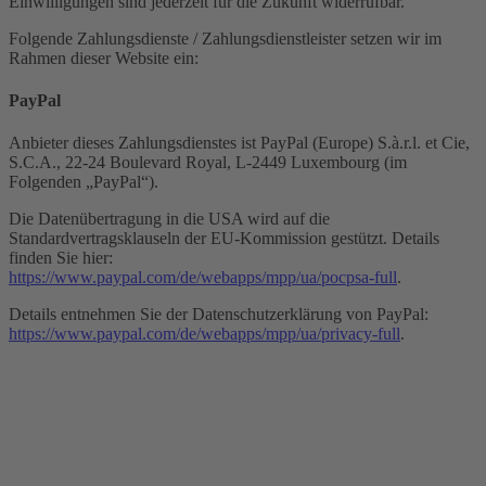
Einwilligungen sind jederzeit für die Zukunft widerrufbar.
Folgende Zahlungsdienste / Zahlungsdienstleister setzen wir im
Rahmen dieser Website ein:
PayPal
Anbieter dieses Zahlungsdienstes ist PayPal (Europe) S.à.r.l. et Cie,
S.C.A., 22-24 Boulevard Royal, L-2449 Luxembourg (im
Folgenden „PayPal“).
Die Datenübertragung in die USA wird auf die
Standardvertragsklauseln der EU-Kommission gestützt. Details
finden Sie hier:
https://www.paypal.com/de/webapps/mpp/ua/pocpsa-full
.
Details entnehmen Sie der Datenschutzerklärung von PayPal:
https://www.paypal.com/de/webapps/mpp/ua/privacy-full
.