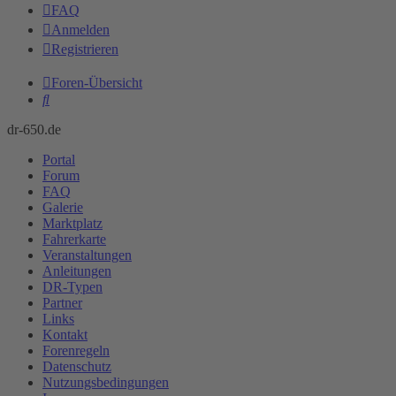
FAQ
Anmelden
Registrieren
Foren-Übersicht
Suche
dr-650.de
Portal
Forum
FAQ
Galerie
Marktplatz
Fahrerkarte
Veranstaltungen
Anleitungen
DR-Typen
Partner
Links
Kontakt
Forenregeln
Datenschutz
Nutzungsbedingungen