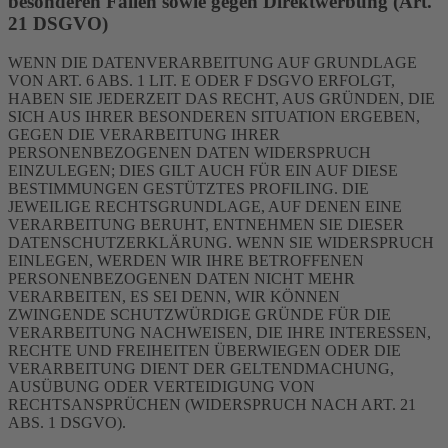
besonderen Fällen sowie gegen Direktwerbung (Art.
21 DSGVO)
WENN DIE DATENVERARBEITUNG AUF GRUNDLAGE
VON ART. 6 ABS. 1 LIT. E ODER F DSGVO ERFOLGT,
HABEN SIE JEDERZEIT DAS RECHT, AUS GRÜNDEN, DIE
SICH AUS IHRER BESONDEREN SITUATION ERGEBEN,
GEGEN DIE VERARBEITUNG IHRER
PERSONENBEZOGENEN DATEN WIDERSPRUCH
EINZULEGEN; DIES GILT AUCH FÜR EIN AUF DIESE
BESTIMMUNGEN GESTÜTZTES PROFILING. DIE
JEWEILIGE RECHTSGRUNDLAGE, AUF DENEN EINE
VERARBEITUNG BERUHT, ENTNEHMEN SIE DIESER
DATENSCHUTZERKLÄRUNG. WENN SIE WIDERSPRUCH
EINLEGEN, WERDEN WIR IHRE BETROFFENEN
PERSONENBEZOGENEN DATEN NICHT MEHR
VERARBEITEN, ES SEI DENN, WIR KÖNNEN
ZWINGENDE SCHUTZWÜRDIGE GRÜNDE FÜR DIE
VERARBEITUNG NACHWEISEN, DIE IHRE INTERESSEN,
RECHTE UND FREIHEITEN ÜBERWIEGEN ODER DIE
VERARBEITUNG DIENT DER GELTENDMACHUNG,
AUSÜBUNG ODER VERTEIDIGUNG VON
RECHTSANSPRÜCHEN (WIDERSPRUCH NACH ART. 21
ABS. 1 DSGVO).