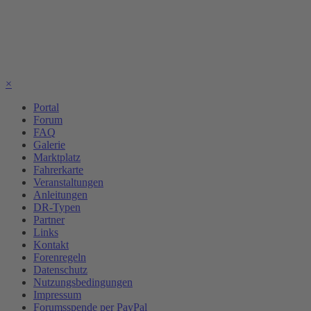
×
Portal
Forum
FAQ
Galerie
Marktplatz
Fahrerkarte
Veranstaltungen
Anleitungen
DR-Typen
Partner
Links
Kontakt
Forenregeln
Datenschutz
Nutzungsbedingungen
Impressum
Forumsspende per PayPal