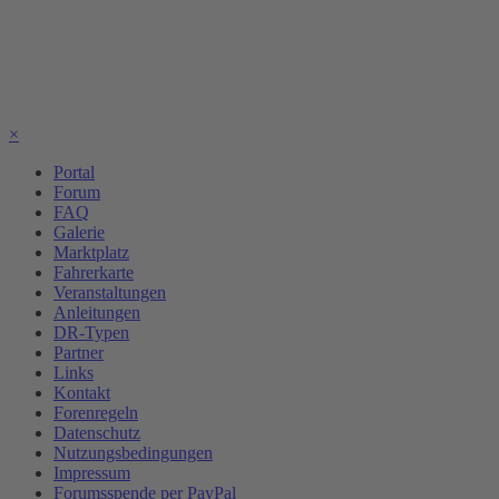
×
Portal
Forum
FAQ
Galerie
Marktplatz
Fahrerkarte
Veranstaltungen
Anleitungen
DR-Typen
Partner
Links
Kontakt
Forenregeln
Datenschutz
Nutzungsbedingungen
Impressum
Forumsspende per PayPal