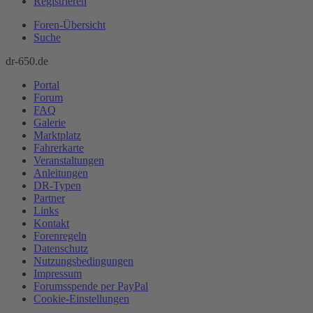
Registrieren
Foren-Übersicht
Suche
dr-650.de
Portal
Forum
FAQ
Galerie
Marktplatz
Fahrerkarte
Veranstaltungen
Anleitungen
DR-Typen
Partner
Links
Kontakt
Forenregeln
Datenschutz
Nutzungsbedingungen
Impressum
Forumsspende per PayPal
Cookie-Einstellungen