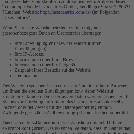
und diese datenschutzkonform zu dokumentieren. Anbieter dieser
Technologie ist die Usercentrics GmbH, Sendlinger Straße 7, 80331
München, Website:
https://usercentrics.com/de/
(im Folgenden
„Usercentrics“).
Wenn Sie unsere Website betreten, werden folgende
personenbezogene Daten an Usercentrics übertragen:
Ihre Einwilligung(en) bzw. der Widerruf Ihrer
Einwilligung(en)
Ihre IP-Adresse
Informationen über Ihren Browser
Informationen über Ihr Endgerät
Zeitpunkt Ihres Besuchs auf der Website
Geolocation
Des Weiteren speichert Usercentrics ein Cookie in Ihrem Browser,
um Ihnen die erteilten Einwilligungen bzw. deren Widerruf
zuordnen zu können. Die so erfassten Daten werden gespeichert, bis
Sie uns zur Löschung auffordern, das Usercentrics-Cookie selbst
löschen oder der Zweck für die Datenspeicherung entfällt.
Zwingende gesetzliche Aufbewahrungspflichten bleiben unberührt.
Das Usercentrics-Banner auf dieser Website wurde mit Hilfe von
eRecht24 konfiguriert. Das erkennen Sie daran, dass im Banner das
Logo von eRecht24 auftaucht. Um das eRecht24-Logo im Banner