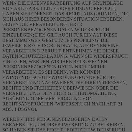
WENN DIE DATENVERARBEITUNG AUF GRUNDLAGE
VON ART. 6 ABS. 1 LIT. E ODER F DSGVO ERFOLGT,
HABEN SIE JEDERZEIT DAS RECHT, AUS GRÜNDEN, DIE
SICH AUS IHRER BESONDEREN SITUATION ERGEBEN,
GEGEN DIE VERARBEITUNG IHRER
PERSONENBEZOGENEN DATEN WIDERSPRUCH
EINZULEGEN; DIES GILT AUCH FÜR EIN AUF DIESE
BESTIMMUNGEN GESTÜTZTES PROFILING. DIE
JEWEILIGE RECHTSGRUNDLAGE, AUF DENEN EINE
VERARBEITUNG BERUHT, ENTNEHMEN SIE DIESER
DATENSCHUTZERKLÄRUNG. WENN SIE WIDERSPRUCH
EINLEGEN, WERDEN WIR IHRE BETROFFENEN
PERSONENBEZOGENEN DATEN NICHT MEHR
VERARBEITEN, ES SEI DENN, WIR KÖNNEN
ZWINGENDE SCHUTZWÜRDIGE GRÜNDE FÜR DIE
VERARBEITUNG NACHWEISEN, DIE IHRE INTERESSEN,
RECHTE UND FREIHEITEN ÜBERWIEGEN ODER DIE
VERARBEITUNG DIENT DER GELTENDMACHUNG,
AUSÜBUNG ODER VERTEIDIGUNG VON
RECHTSANSPRÜCHEN (WIDERSPRUCH NACH ART. 21
ABS. 1 DSGVO).
WERDEN IHRE PERSONENBEZOGENEN DATEN
VERARBEITET, UM DIREKTWERBUNG ZU BETREIBEN,
SO HABEN SIE DAS RECHT, JEDERZEIT WIDERSPRUCH