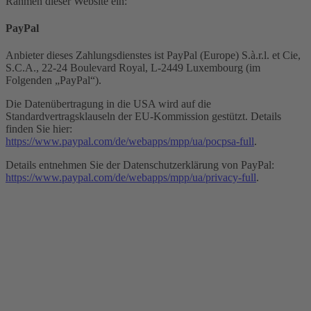
Rahmen dieser Website ein:
PayPal
Anbieter dieses Zahlungsdienstes ist PayPal (Europe) S.à.r.l. et Cie,
S.C.A., 22-24 Boulevard Royal, L-2449 Luxembourg (im
Folgenden „PayPal“).
Die Datenübertragung in die USA wird auf die
Standardvertragsklauseln der EU-Kommission gestützt. Details
finden Sie hier:
https://www.paypal.com/de/webapps/mpp/ua/pocpsa-full
.
Details entnehmen Sie der Datenschutzerklärung von PayPal:
https://www.paypal.com/de/webapps/mpp/ua/privacy-full
.