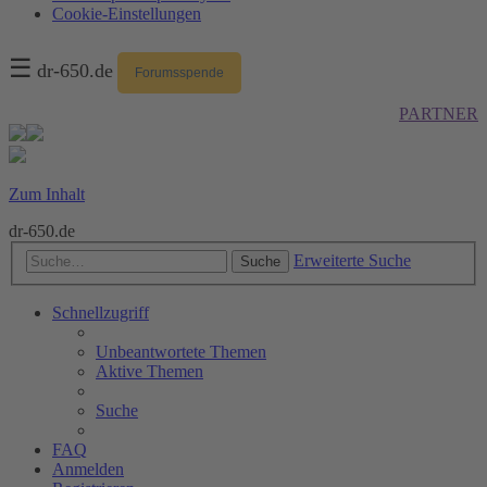
Cookie-Einstellungen
☰
dr-650.de
Forumsspende
PARTNER
Zum Inhalt
dr-650.de
Erweiterte Suche
Suche
Schnellzugriff
Unbeantwortete Themen
Aktive Themen
Suche
FAQ
Anmelden