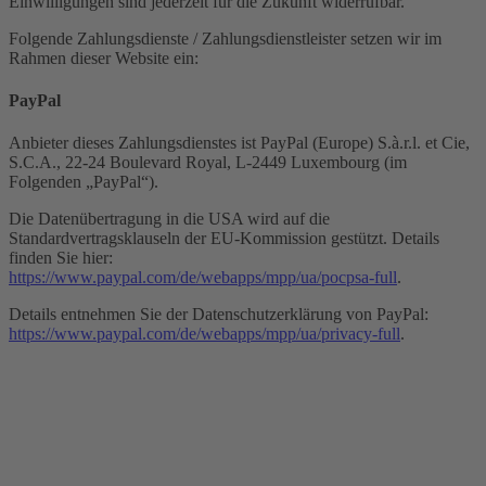
Einwilligungen sind jederzeit für die Zukunft widerrufbar.
Folgende Zahlungsdienste / Zahlungsdienstleister setzen wir im
Rahmen dieser Website ein:
PayPal
Anbieter dieses Zahlungsdienstes ist PayPal (Europe) S.à.r.l. et Cie,
S.C.A., 22-24 Boulevard Royal, L-2449 Luxembourg (im
Folgenden „PayPal“).
Die Datenübertragung in die USA wird auf die
Standardvertragsklauseln der EU-Kommission gestützt. Details
finden Sie hier:
https://www.paypal.com/de/webapps/mpp/ua/pocpsa-full
.
Details entnehmen Sie der Datenschutzerklärung von PayPal:
https://www.paypal.com/de/webapps/mpp/ua/privacy-full
.