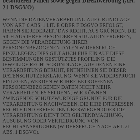
besonderen Fällen sowie gegen Direktwerbung (Art.
21 DSGVO)
WENN DIE DATENVERARBEITUNG AUF GRUNDLAGE
VON ART. 6 ABS. 1 LIT. E ODER F DSGVO ERFOLGT,
HABEN SIE JEDERZEIT DAS RECHT, AUS GRÜNDEN, DIE
SICH AUS IHRER BESONDEREN SITUATION ERGEBEN,
GEGEN DIE VERARBEITUNG IHRER
PERSONENBEZOGENEN DATEN WIDERSPRUCH
EINZULEGEN; DIES GILT AUCH FÜR EIN AUF DIESE
BESTIMMUNGEN GESTÜTZTES PROFILING. DIE
JEWEILIGE RECHTSGRUNDLAGE, AUF DENEN EINE
VERARBEITUNG BERUHT, ENTNEHMEN SIE DIESER
DATENSCHUTZERKLÄRUNG. WENN SIE WIDERSPRUCH
EINLEGEN, WERDEN WIR IHRE BETROFFENEN
PERSONENBEZOGENEN DATEN NICHT MEHR
VERARBEITEN, ES SEI DENN, WIR KÖNNEN
ZWINGENDE SCHUTZWÜRDIGE GRÜNDE FÜR DIE
VERARBEITUNG NACHWEISEN, DIE IHRE INTERESSEN,
RECHTE UND FREIHEITEN ÜBERWIEGEN ODER DIE
VERARBEITUNG DIENT DER GELTENDMACHUNG,
AUSÜBUNG ODER VERTEIDIGUNG VON
RECHTSANSPRÜCHEN (WIDERSPRUCH NACH ART. 21
ABS. 1 DSGVO).