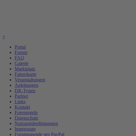
×
Portal
Forum
FAQ
Galerie
Marktplatz
Fahrerkarte
Veranstaltungen
Anleitungen
DR-Typen
Partner
Links
Kontakt
Forenregeln
Datenschutz
Nutzungsbedingungen
Impressum
Forumsspende per PayPal