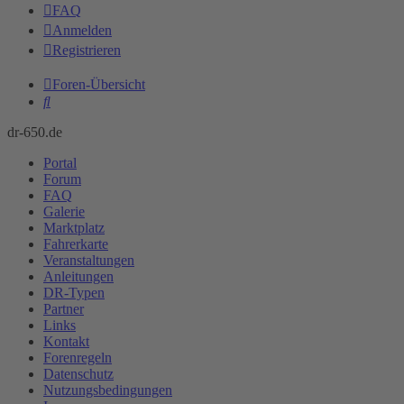
FAQ
Anmelden
Registrieren
Foren-Übersicht
Suche
dr-650.de
Portal
Forum
FAQ
Galerie
Marktplatz
Fahrerkarte
Veranstaltungen
Anleitungen
DR-Typen
Partner
Links
Kontakt
Forenregeln
Datenschutz
Nutzungsbedingungen